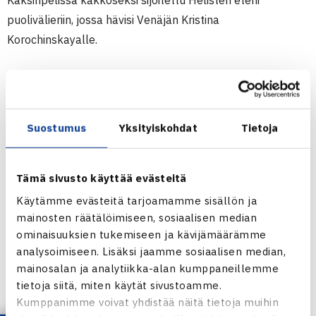
Kaksinpelissä kakkoseksi sijoitettu Helistén eteni
puolivälieriin, jossa hävisi Venäjän Kristina
Korochinskayalle.
Juniorien 5.kategorian ITF-pistekisa
14.-20.5. Istanbul, Turkki
Kaksinpeli
Suostumus
Yksityiskohdat
Tietoja
3.kierrosta: Emma Helistén (2.) – Burce Kurkan Turkki
(16.) 63 62
Puolivälieriä: Kristina Korochinskaya Venäjä – Helistén 61
Tämä sivusto käyttää evästeitä
75
Käytämme evästeitä tarjoamamme sisällön ja
mainosten räätälöimiseen, sosiaalisen median
Nelinpeli
ominaisuuksien tukemiseen ja kävijämäärämme
analysoimiseen. Lisäksi jaamme sosiaalisen median,
Puolivälieriä: Emma Helistén/Caroline Magnusson Ruotsi
mainosalan ja analytiikka-alan kumppaneillemme
(1.) – Yagmur-Basak Gone/Burce Kurkan Turkki 63 60
tietoja siitä, miten käytät sivustoamme.
Välieriä: Helistén/Magnusson – Ofri Lankri/Or Mayer Israel
Kumppanimme voivat yhdistää näitä tietoja muihin
(4.) 60 61