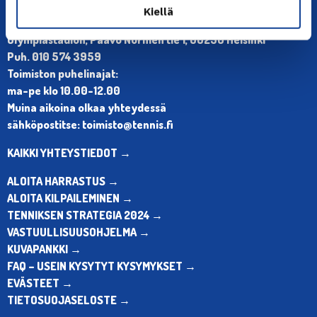
YHTEYSTIEDOT
Kiellä
Olympiastadion, Paavo Nurmen tie 1, 00250 Helsinki
Puh. 010 574 3959
Toimiston puhelinajat:
ma-pe klo 10.00-12.00
Muina aikoina olkaa yhteydessä
sähköpostitse: toimisto@tennis.fi
KAIKKI YHTEYSTIEDOT →
ALOITA HARRASTUS →
ALOITA KILPAILEMINEN →
TENNIKSEN STRATEGIA 2024 →
VASTUULLISUUSOHJELMA →
KUVAPANKKI →
FAQ – USEIN KYSYTYT KYSYMYKSET →
EVÄSTEET →
TIETOSUOJASELOSTE →