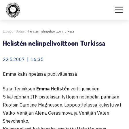
Etusivu
>
Uutiset
>
Helistén nelinpelivoittoon Turkissa
Helistén nelinpelivoittoon Turkissa
22.5.2007 | 16:35
Emma kaksinpelissä puolivälierissä
Sata-Tenniksen
Emma Helistén
voitti juniorien
5.kategorian ITF-pistekisan tyttöjen nelinpelin parinaan
Ruotsin Caroline Magnusson. Loppuottelussa kukistuivat
Valko-Venäjän Alena Gerasimova ja Venäjän Valeri
Shevchenko.