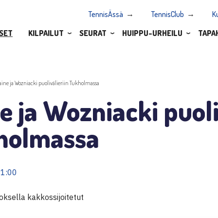
TennisÄssä
TennisClub
K
SET
KILPAILUT
SEURAT
HUIPPU-URHEILU
TAPA
aine ja Wozniacki puolivälieriin Tukholmassa
e ja Wozniacki puoli
holmassa
21:00
roksella kakkossijoitetut