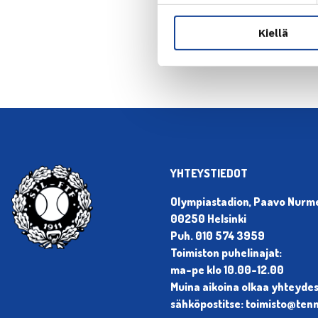
← Edellin
Kiellä
YHTEYSTIEDOT
Olympiastadion, Paavo Nurmen
00250 Helsinki
Puh. 010 574 3959
Toimiston puhelinajat:
ma-pe klo 10.00-12.00
Muina aikoina olkaa yhteyde
sähköpostitse: toimisto@tenni