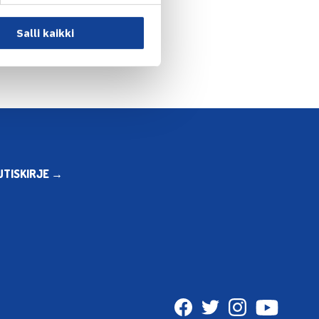
n: Nordic Light Open… →
Salli kaikki
UTISKIRJE →