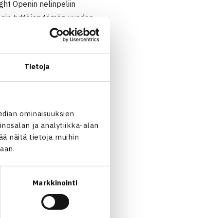
ght Openin nelinpeliin
nin tyttöjen tämän vuoden
ucky loserina kisaan
ki pelasivat ensimmäisen
asti luvuin 6-4, 6-1.
Tietoja
joitetut Kreikan Eleni
edian ominaisuuksien
nosalan ja analytiikka-alan
 näitä tietoja muihin
jaan.
Markkinointi