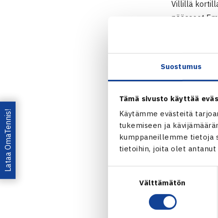
Villillä kort
päässeet Emm
kaksinpelin m
päässeet ruo
nelinpeliotte
Suostumus
Puolivälieris
Daniilidou j
Tämä sivusto käyttää eväs
N
ordea N
Lataa OmaTennis!
Käytämme evästeitä tarjoa
tukemiseen ja kävijämääräm
Jaa:
kumppaneillemme tietoja si
tietoihin, joita olet antanu
Suostumuksen
Välttämätön
valinta