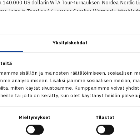
illa 140.000 US dollarin WTA Tour-turnauksen, Nordea Nordic Li
a Laine ja Tanskan 16-vuotias Caroline Wozniacki, Wimbledo
estari, kohtasivat ensimmäisellä kierroksella keskiviikkona l
tsalaiset Nadja Roman ja Maria Anderssonin. Laine ja Wozniac
lun yhdessä ja hyvällä menestyksellä: he voittivat ottelun nope
Yksityiskohdat
sä vastus tästä kovenee, kun vastustajaparina on kakkoseksi si
a Saksan Jasmin Woehr.
teitä
ordic Light Open
mamme sisällön ja mainosten räätälöimiseen, sosiaalisen m
me analysoimiseen. Lisäksi jaamme sosiaalisen median, mai
itä, miten käytät sivustoamme. Kumppanimme voivat yhdistää
t heille tai joita on kerätty, kun olet käyttänyt heidän palvelu
Mieltymykset
Tilastot