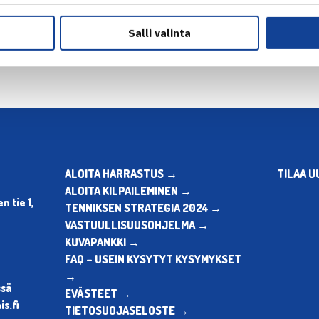
en
Seuraava uutine
Salli valinta
ALOITA HARRASTUS →
TILAA U
ALOITA KILPAILEMINEN →
 tie 1,
TENNIKSEN STRATEGIA 2024 →
VASTUULLISUUSOHJELMA →
KUVAPANKKI →
FAQ – USEIN KYSYTYT KYSYMYKSET
→
ssä
EVÄSTEET →
s.fi
TIETOSUOJASELOSTE →