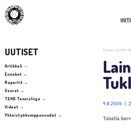
UUTI
UUTISET
Etusivu
>
Uutiset
>
L
Lain
Artikkeli →
Ennakot →
Tuk
Raportit →
Seurat →
TEHO Tennisliiga →
9.8.2006 | 
Videot →
Yhteistyökumppanuudet →
Toisella kier