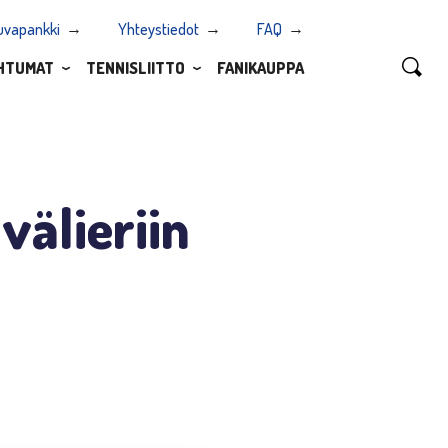
uvapankki
Yhteystiedot
FAQ
HTUMAT
TENNISLIITTO
FANIKAUPPA
välieriin