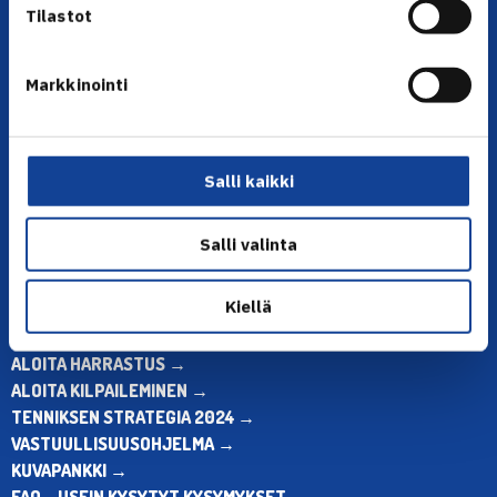
Tilastot
Markkinointi
YHTEYSTIEDOT
Olympiastadion, Paavo Nurmen tie 1, 00250 Helsinki
Puh. 010 574 3959
Salli kaikki
Toimiston puhelinajat:
ma-pe klo 10.00-12.00
Salli valinta
Muina aikoina olkaa yhteydessä
sähköpostitse: toimisto@tennis.fi
Kiellä
KAIKKI YHTEYSTIEDOT →
ALOITA HARRASTUS →
ALOITA KILPAILEMINEN →
TENNIKSEN STRATEGIA 2024 →
VASTUULLISUUSOHJELMA →
KUVAPANKKI →
FAQ – USEIN KYSYTYT KYSYMYKSET →