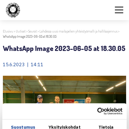
Etusivu
>
Uutiset
>
Seurat
>
Lahdessa uusi mailapelien yhteistyömalli ja hallilaajennus
>
WhatsApp Image 2023-06-05 at 18.30.05
WhatsApp Image 2023-06-05 at 18.30.05
15.6.2023 | 14:11
Suostumus
Yksityiskohdat
Tietoja