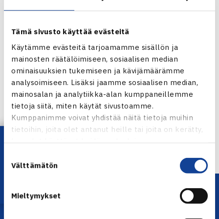
Tämä sivusto käyttää evästeitä
Käytämme evästeitä tarjoamamme sisällön ja
mainosten räätälöimiseen, sosiaalisen median
ominaisuuksien tukemiseen ja kävijämäärämme
analysoimiseen. Lisäksi jaamme sosiaalisen median,
Jaa:
mainosalan ja analytiikka-alan kumppaneillemme
tietoja siitä, miten käytät sivustoamme.
Kumppanimme voivat yhdistää näitä tietoja muihin
tietoihin, joita olet antanut heille tai joita on kerätty,
← Edellinen
Lataa OmaTennis!
kun olet käyttänyt heidän palvelujaan.
Suostumuksen
Välttämätön
valinta
Mieltymykset