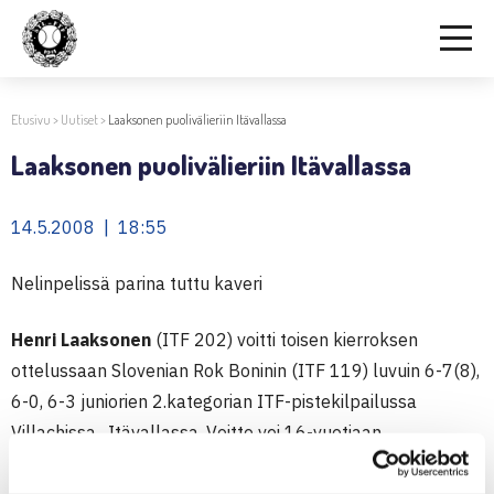
Etusivu
>
Uutiset
>
Laaksonen puolivälieriin Itävallassa
Laaksonen puolivälieriin Itävallassa
14.5.2008 | 18:55
Nelinpelissä parina tuttu kaveri
Henri Laaksonen
(ITF 202) voitti toisen kierroksen
ottelussaan Slovenian Rok Boninin (ITF 119) luvuin 6-7(8),
6-0, 6-3 juniorien 2.kategorian ITF-pistekilpailussa
Villachissa , Itävallassa. Voitto vei 16-vuotiaan
hyvinkääläisen puolivälieriin, jossa hän kohtaa USA:n