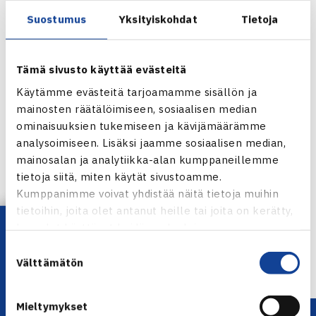
Jordan Coxin (ITF 137).
Suostumus
Yksityiskohdat
Tietoja
Nelinpelissä Laaksosen parina on Ranskan Pierre-Hugues
Herbert, jonka kanssa hän eteni Espanjassa 2.kategorian
turnauksen loppuotteluun huhtikuun lopulla Alicantessa,
Tämä sivusto käyttää evästeitä
Espanjassa. Ensimmäisellä kierroksella pojat kohtaavat
Käytämme evästeitä tarjoamamme sisällön ja
itävaltalaisparin Peter Nogovnak/Daniel Schmidt.(RN)
mainosten räätälöimiseen, sosiaalisen median
ominaisuuksien tukemiseen ja kävijämäärämme
Villachin juniorien ITF-pistekisa
analysoimiseen. Lisäksi jaamme sosiaalisen median,
mainosalan ja analytiikka-alan kumppaneillemme
Jaa:
tietoja siitä, miten käytät sivustoamme.
Kumppanimme voivat yhdistää näitä tietoja muihin
tietoihin, joita olet antanut heille tai joita on kerätty,
Lataa OmaTennis!
kun olet käyttänyt heidän palvelujaan.
← Edellinen
Suostumuksen
Seuraava uutinen: Federer otti voiton… →
Välttämätön
valinta
Mieltymykset