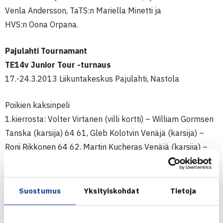
Venla Andersson, TaTS:n Mariella Minetti ja
HVS:n Oona Orpana.
Pajulahti Tournamant
TE14v Junior Tour -turnaus
17.-24.3.2013 Liikuntakeskus Pajulahti, Nastola
Poikien kaksinpeli
1.kierrosta: Volter Virtanen (villi kortti) – William Gormsen
Tanska (karsija) 64 61, Gleb Kolotvin Venäjä (karsija) –
Roni Rikkonen 64 62, Martin Kucheras Venäjä (karsija) –
Patrick Stenfors (5.) 64 64, Erik de Santis Italia (4.) – Otto
Meskanen 63 26 63, Daniil Glinka Viro – Leo Haarala 64
64, Stepan Beresnev Venäjä (7) – Anttoni Kinnunen 63 64,
Suostumus
Yksityiskohdat
Tietoja
Ilari Vesanen – Robin Parts Viro (8.) 62 61, Nidzhat
Ibragimov Venäjä – Masi Sarpola 63 64, Oleg Turtsov