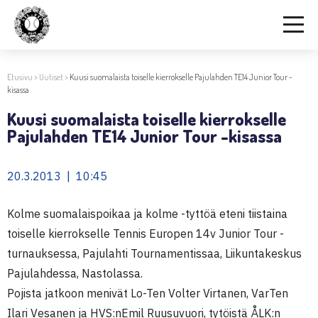
Etusivu
>
Uutiset
>
Kuusi suomalaista toiselle kierrokselle Pajulahden TE14 Junior Tour -
kisassa
Kuusi suomalaista toiselle kierrokselle
Pajulahden TE14 Junior Tour -kisassa
20.3.2013 | 10:45
Kolme suomalaispoikaa ja kolme -tyttöä eteni tiistaina
toiselle kierrokselle Tennis Europen 14v Junior Tour -
turnauksessa, Pajulahti Tournamentissaa, Liikuntakeskus
Pajulahdessa, Nastolassa.
Pojista jatkoon menivät Lo-Ten Volter Virtanen, VarTen
Ilari Vesanen ja HVS:nEmil Ruusuvuori, tytöistä ÅLK:n