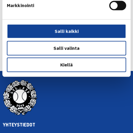
Markkinointi
Jaa:
Salli kaikki
← Edellinen
Salli valinta
Seuraava uutinen: Kilpailutoiminnan
ajankohtaisia uutisia… →
Kiellä
YHTEYSTIEDOT