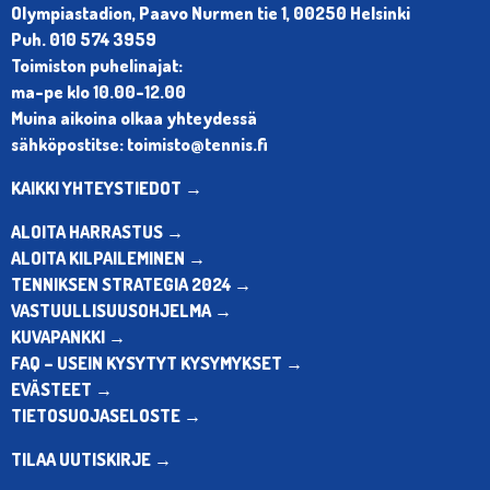
Olympiastadion, Paavo Nurmen tie 1, 00250 Helsinki
Puh. 010 574 3959
Toimiston puhelinajat:
ma-pe klo 10.00-12.00
Muina aikoina olkaa yhteydessä
sähköpostitse: toimisto@tennis.fi
KAIKKI YHTEYSTIEDOT →
ALOITA HARRASTUS →
ALOITA KILPAILEMINEN →
TENNIKSEN STRATEGIA 2024 →
VASTUULLISUUSOHJELMA →
KUVAPANKKI →
FAQ – USEIN KYSYTYT KYSYMYKSET →
EVÄSTEET →
TIETOSUOJASELOSTE →
TILAA UUTISKIRJE →