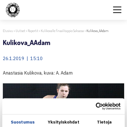
Etusivu
>
Uutiset
>
Raportit
>
Kulikovalle finaalitappio Saksassa
>
Kulikova_AAdam
Kulikova_AAdam
26.1.2019 | 15:10
Anastasia Kulikova, kuva: A. Adam
Suostumus
Yksityiskohdat
Tietoja