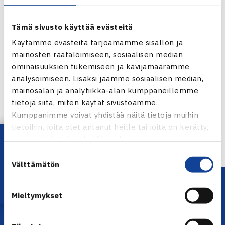
Tämä sivusto käyttää evästeitä
Käytämme evästeitä tarjoamamme sisällön ja
mainosten räätälöimiseen, sosiaalisen median
ominaisuuksien tukemiseen ja kävijämäärämme
Jaa:
analysoimiseen. Lisäksi jaamme sosiaalisen median,
mainosalan ja analytiikka-alan kumppaneillemme
tietoja siitä, miten käytät sivustoamme.
Kumppanimme voivat yhdistää näitä tietoja muihin
tietoihin, joita olet antanut heille tai joita on kerätty,
← Edellinen
Lataa OmaTennis!
kun olet käyttänyt heidän palvelujaan.
Suostumuksen
Välttämätön
valinta
Mieltymykset