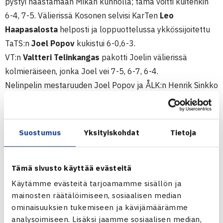
pystyi haastamaan Mikan kunnolla; tämä voitti kuitenkin
6-4, 7-5. Välierissä Kosonen selvisi KarTen
Leo
Haapasalosta
helposti ja loppuottelussa ykkössijoitettu
TaTS:n
Joel Popov
kukistui 6-0,6-3.
VT:n
Valtteri Telinkangas
pakotti Joelin välierissä
kolmieräiseen, jonka Joel vei 7-5, 6-7, 6-4.
Nelinpelin mestaruuden Joel Popov ja ÅLK:n Henrik Sinkko
veivät voittamalla loppuottelussa NurTS:n
Juho
Flinkmanin
ja VT:n Valtteri Telinkankaan. Näin Sinkosta tuli
näissä SM-kisoissa tuplavoittaja.
Suostumus
Yksityiskohdat
Tietoja
Alle 16-vuotiaiden SM-turnaus on myös SEB JGP-
osakilpailu. (RN)
Tämä sivusto käyttää evästeitä
Juniorien 16v ulkokenttien SM-kilpailut
Käytämme evästeitä tarjoamamme sisällön ja
1.-7.8.2011 Hyvinkää
mainosten räätälöimiseen, sosiaalisen median
ominaisuuksien tukemiseen ja kävijämäärämme
Järj: HyTS
analysoimiseen. Lisäksi jaamme sosiaalisen median,