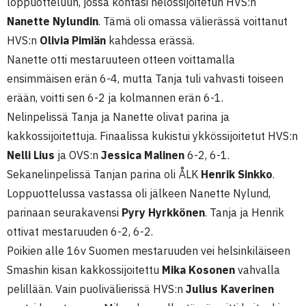
loppuotteluun, jossa kohtasi nelossijoitetun HVS:n
Nanette Nylundin
. Tämä oli omassa välierässä voittanut
HVS:n
Olivia Pimiän
kahdessa erässä.
Nanette otti mestaruuteen otteen voittamalla
ensimmäisen erän 6-4, mutta Tanja tuli vahvasti toiseen
erään, voitti sen 6-2 ja kolmannen erän 6-1.
Nelinpelissä Tanja ja Nanette olivat parina ja
kakkossijoitettuja. Finaalissa kukistui ykkössijoitetut HVS:n
Nelli Lius
ja OVS:n
Jessica Malinen
6-2, 6-1.
Sekanelinpelissä Tanjan parina oli ÅLK
Henrik Sinkko
.
Loppuottelussa vastassa oli jälkeen Nanette Nylund,
parinaan seurakavensi
Pyry Hyrkkönen
. Tanja ja Henrik
ottivat mestaruuden 6-2, 6-2.
Poikien alle 16v Suomen mestaruuden vei helsinkiläiseen
Smashin kisan kakkossijoitettu
Mika Kosonen
vahvalla
pelillään. Vain puolivälierissä HVS:n
Julius Kaverinen