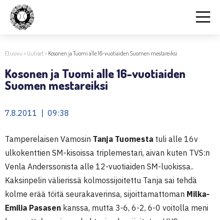
Etusivu
>
Uutiset
>
Kosonen ja Tuomi alle 16-vuotiaiden Suomen mestareiksi
Kosonen ja Tuomi alle 16-vuotiaiden
Suomen mestareiksi
7.8.2011 | 09:38
Tamperelaisen Vamosin
Tanja Tuomesta
tuli alle 16v
ulkokenttien SM-kisoissa triplemestari, aivan kuten TVS:n
Venla Anderssonista alle 12-vuotiaiden SM-luokissa..
Kaksinpelin välierissä kolmossijoitettu Tanja sai tehdä
kolme erää töitä seurakaverinsa, sijoittamattoman
Milka-
Emilia Pasasen
kanssa, mutta 3-6, 6-2, 6-0 voitolla meni