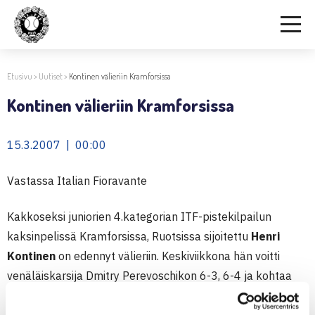
Etusivu
>
Uutiset
>
Kontinen välieriin Kramforsissa
Kontinen välieriin Kramforsissa
15.3.2007 | 00:00
Vastassa Italian Fioravante
Kakkoseksi juniorien 4.kategorian ITF-pistekilpailun
kaksinpelissä Kramforsissa, Ruotsissa sijoitettu
Henri
Kontinen
on edennyt välieriin. Keskiviikkona hän voitti
venäläiskarsija Dmitry Perevoschikon 6-3, 6-4 ja kohtaa
välierissä Italian Enrico Fioravanten. Kumpikaan ei ole