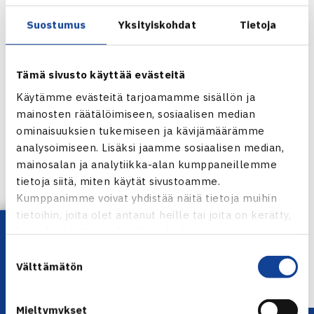
menettänyt kisassa vielä erääkään. (RN)
Suostumus
Yksityiskohdat
Tietoja
Juniorien 4.kategorian ITF-pistekilpailu
Kramfors, Ruotsi 12.-17.3.
Tämä sivusto käyttää evästeitä
Poikien kaksinpeli
Puoliväliriä: Henri Kontinen (2.) – Dmitry Perevoschkikov
Käytämme evästeitä tarjoamamme sisällön ja
mainosten räätälöimiseen, sosiaalisen median
Venäjä (karsija) 63 64
ominaisuuksien tukemiseen ja kävijämäärämme
analysoimiseen. Lisäksi jaamme sosiaalisen median,
Kramforsin juniorien ITF-pistekilpailu
mainosalan ja analytiikka-alan kumppaneillemme
tietoja siitä, miten käytät sivustoamme.
Jaa:
Kumppanimme voivat yhdistää näitä tietoja muihin
tietoihin, joita olet antanut heille tai joita on kerätty,
Lataa OmaTennis!
kun olet käyttänyt heidän palvelujaan.
Suostumuksen
← Edellinen
Välttämätön
valinta
Seuraava uutinen: J.Niemisen taival taittui… →
Mieltymykset