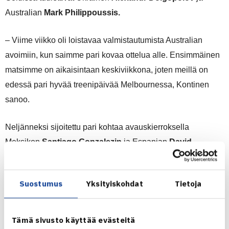
Australian
Mark Philippoussis.
– Viime viikko oli loistavaa valmistautumista Australian
avoimiin, kun saimme pari kovaa ottelua alle. Ensimmäinen
matsimme on aikaisintaan keskiviikkona, joten meillä on
edessä pari hyvää treenipäivää Melbournessa, Kontinen
sanoo.
Neljänneksi sijoitettu pari kohtaa avauskierroksella
Meksikon
Santiago Gonzalezin
ja Espanjan
David
Marreron
. Vastustajista molemmat ovat yltäneet Australian
avointen nelinpelissä parhaimmillaan puolivälieriin.
Suostumus
Yksityiskohdat
Tietoja
– Olen kohdannut molemmat pelaajat aiemmin, Gonzalezin
viimeksi syksyllä. Pari pelasi yhdessä viime viikon, ja
Tämä sivusto käyttää evästeitä
kuulemma hyvin pelasikin. Marreron ranking (41) ei ihan