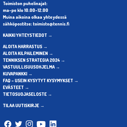
Toimiston puhelinajat:
ma-pe klo 10.00-12.00
Muina aikoina olkaa yhteydessä
sähköpostitse: toimisto@tennis.fi
KAIKKI YHTEYSTIEDOT →
ALOITA HARRASTUS →
ALOITA KILPAILEMINEN →
TENNIKSEN STRATEGIA 2024 →
VASTUULLISUUSOHJELMA →
KUVAPANKKI →
FAQ – USEIN KYSYTYT KYSYMYKSET →
EVÄSTEET →
TIETOSUOJASELOSTE →
TILAA UUTISKIRJE →