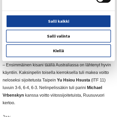
hyvin, miten hienoja kokemuksia junioriaikanani pelaamani
Grand Slamit olivat. Toivon Emilille nautinnollisia pelejä
Salli kaikki
Melbournessa, Kontinen sanoo.
Ruusuvuori eteni tänään Australian Traralgonissa
Salli valinta
pelattavassa ITF:n 1. kategorian juniorikilpailussa 16
Kiellä
parhaan joukkoon niin kaksin- kuin nelinpelissäkin.
– Ensimmäinen kisani täällä Australiassa on lähtenyt hyvin
käyntiin. Kaksinpelin toisella kierroksella
tuli makea voitto
neloseksi sijoitetusta Taipein
Yu Hsiou Hsusta
(ITF 11)
luvuin 3-6, 6-4, 6-3.
Nelinpelissäkin tuli parini
Michael
Vrbenskyn
kanssa voitto
viitossijoitetuista, Ruusuvuori
kertoo.
Jaa: