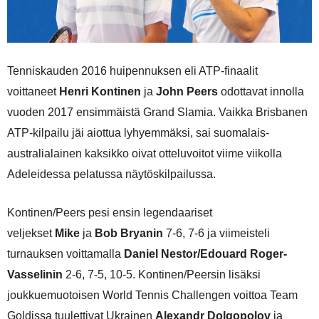
Tenniskauden 2016 huipennuksen eli ATP-finaalit
voittaneet
Henri Kontinen
ja
John Peers
odottavat innolla
vuoden 2017 ensimmäistä Grand Slamia. Vaikka Brisbanen
ATP-kilpailu jäi aiottua lyhyemmäksi, sai suomalais-
australialainen kaksikko oivat otteluvoitot viime viikolla
Adeleidessa pelatussa näytöskilpailussa.
Kontinen/Peers pesi ensin legendaariset
veljekset
Mike
ja
Bob Bryanin
7-6, 7-6 ja viimeisteli
turnauksen voittamalla
Daniel Nestor/Edouard Roger-
Vasselinin
2-6, 7-5, 10-5. Kontinen/Peersin lisäksi
joukkuemuotoisen World Tennis Challengen voittoa Team
Goldissa tuulettivat Ukrainen
Alexandr Dolgopolov
ja