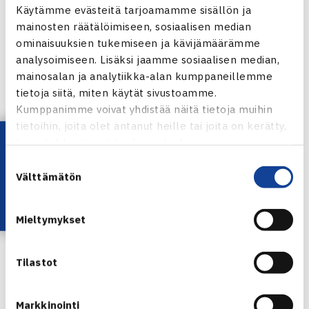
Käytämme evästeitä tarjoamamme sisällön ja
kerro totuutta hänen taidoistaan, sillä
mainosten räätälöimiseen, sosiaalisen median
pelatessaan
Fernando Verdascon
kanssa Marrero kuului
ominaisuuksien tukemiseen ja kävijämäärämme
analysoimiseen. Lisäksi jaamme sosiaalisen median,
maailman parhaimpiin, Kontinen sanoo.
mainosalan ja analytiikka-alan kumppaneillemme
tietoja siitä, miten käytät sivustoamme.
Hän ei ole vielä varma osallistumisestaan sekanelinpeliin.
Kumppanimme voivat yhdistää näitä tietoja muihin
tietoihin, joita olet antanut heille tai joita on kerätty,
Lataa OmaTennis!
kun olet käyttänyt heidän palvelujaan.
Suostumuksen
Emil Ruusuvuori ensimmäiseen Grand
Välttämätön
valinta
Slamiinsa
Kontinen iloitsee siitä, että hänen suomalainen
Mieltymykset
seurakaverinsa, 17-vuotias
Emil Ruusuvuori
debytoi viikon
kuluttua Australian avoimissa.
Tilastot
– Toivottavasti olen Emilin aloittaessa itse vielä kisassa
Markkinointi
mukana ja pääsen katsomaan hänen matsejaan. Muistan