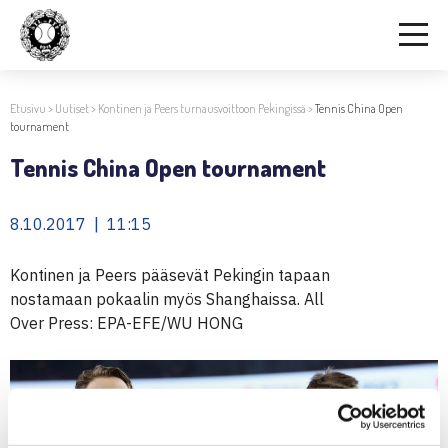
Etusivu
>
Uutiset
>
Kontinen ja Peers turnausvoittoon Pekingissä
>
Tennis China Open
tournament
Tennis China Open tournament
8.10.2017 | 11:15
Kontinen ja Peers pääsevät Pekingin tapaan
nostamaan pokaalin myös Shanghaissa. All
Over Press: EPA-EFE/WU HONG