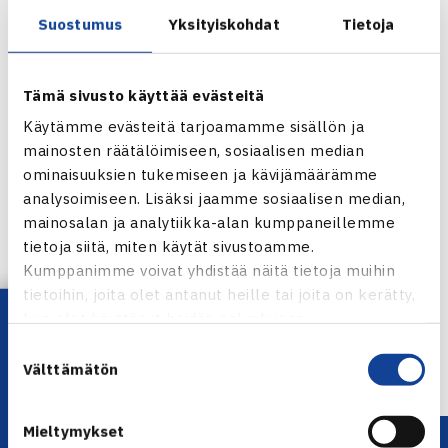
Suostumus
Yksityiskohdat
Tietoja
Tämä sivusto käyttää evästeitä
Käytämme evästeitä tarjoamamme sisällön ja
mainosten räätälöimiseen, sosiaalisen median
ominaisuuksien tukemiseen ja kävijämäärämme
analysoimiseen. Lisäksi jaamme sosiaalisen median,
mainosalan ja analytiikka-alan kumppaneillemme
Jaa:
tietoja siitä, miten käytät sivustoamme.
Kumppanimme voivat yhdistää näitä tietoja muihin
tietoihin, joita olet antanut heille tai joita on kerätty,
Lataa OmaTennis!
kun olet käyttänyt heidän palvelujaan.
← Edellinen
Suostumuksen
Välttämätön
valinta
Mieltymykset