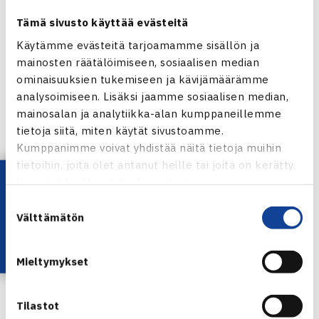
Tämä sivusto käyttää evästeitä
Naisten avoin luokka
Käytämme evästeitä tarjoamamme sisällön ja
Välierät
mainosten räätälöimiseen, sosiaalisen median
HUS – Suomen Pankki 2-0
ominaisuuksien tukemiseen ja kävijämäärämme
Anu Kentala HUS – Marja Soini Suomen Pankki 61 60
analysoimiseen. Lisäksi jaamme sosiaalisen median,
Satu Pirilä HUS – Aila Raekoski Suomen Pankki 60 61
mainosalan ja analytiikka-alan kumppaneillemme
tietoja siitä, miten käytät sivustoamme.
Nokia I – Pöyry 2-0
Kumppanimme voivat yhdistää näitä tietoja muihin
Laura Lehmusto Nokia I – Inga Skog Pöyry 61 61
tietoihin, joita olet antanut heille tai joita on kerätty,
Minnamaria Miller Nokia I – Tiina Vaittinen Pöyry 61 62
Lataa OmaTennis!
kun olet käyttänyt heidän palvelujaan.
Loppuottelu
Suostumuksen
HUS – Nokia I 2-0
Välttämätön
valinta
Anu Kentala HUS – Minnamaria Miller Nokia I 62 64
Satu Pirilä HUS – Laura Lehmusto Nokia I 64 63
Mieltymykset
Miesten harrastajaluokka
Tilastot
Puolivälierä