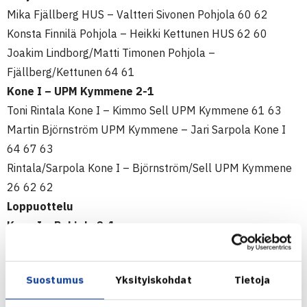
Mika Fjällberg HUS – Valtteri Sivonen Pohjola 60 62
Konsta Finnilä Pohjola – Heikki Kettunen HUS 62 60
Joakim Lindborg/Matti Timonen Pohjola –
Fjällberg/Kettunen 64 61
Kone I – UPM Kymmene 2-1
Toni Rintala Kone I – Kimmo Sell UPM Kymmene 61 63
Martin Björnström UPM Kymmene – Jari Sarpola Kone I
64 67 63
Rintala/Sarpola Kone I – Björnström/Sell UPM Kymmene
26 62 62
Loppuottelu
Kone I – Pohjola 2-1
Jari Sarpola Kone I – Valtteri Sivonen Pohjola 62 64
Konsta Finnilä Pohjola – Toni Rintala Kone I 63 62
Suostumus
Yksityiskohdat
Tietoja
Rintala/Sarpola Kone I – Joakim Lindborg/Matti Timonen
Pohjola 61 64