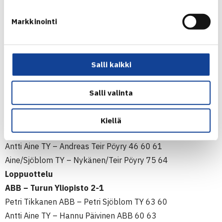
Pöyry – Nokia II 2-1
Jukka Vialen Nokia II – Jari Nykänen Pöyry 62 62
Markkinointi
Andreas Teir Pöyry – Pekka Muroke Nokia II 16 63 60
Nykänen/Teir Pöyry – Muroke/Vialen Nokia II 75 62
Välierät
Salli kaikki
ABB – SE Banken 2-0
Petri Tikkanen ABB – Kimmo Hyttinen SEB 61 63
Salli valinta
Hannu Päivinen ABB – Mika Laakkonen SEB 76 76
Turun Yliopiosto – Pöyry 2-1
Kiellä
Jari Nykänen Pöyry – Petri Sjöblom TY 63 64
Antti Aine TY – Andreas Teir Pöyry 46 60 61
Aine/Sjöblom TY – Nykänen/Teir Pöyry 75 64
Loppuottelu
ABB – Turun Yliopisto 2-1
Petri Tikkanen ABB – Petri Sjöblom TY 63 60
Antti Aine TY – Hannu Päivinen ABB 60 63