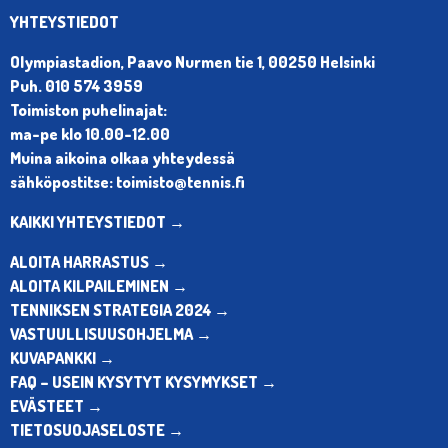
YHTEYSTIEDOT
Olympiastadion, Paavo Nurmen tie 1, 00250 Helsinki
Puh. 010 574 3959
Toimiston puhelinajat:
ma-pe klo 10.00-12.00
Muina aikoina olkaa yhteydessä
sähköpostitse: toimisto@tennis.fi
KAIKKI YHTEYSTIEDOT →
ALOITA HARRASTUS →
ALOITA KILPAILEMINEN →
TENNIKSEN STRATEGIA 2024 →
VASTUULLISUUSOHJELMA →
KUVAPANKKI →
FAQ – USEIN KYSYTYT KYSYMYKSET →
EVÄSTEET →
TIETOSUOJASELOSTE →