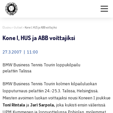
Etusivu
>
Uutiset
>
Kone I, HUS ja ABB voittajiksi
Kone I, HUS ja ABB voittajiksi
27.3.2007 | 11:00
BMW Business Tennis Tourin loppukilpailu
pelattiin Talissa
BMW Business Tennis Tourin kolmen kilpailuluokan
lopputurnaus pelattiin 24.-25.3. Talissa, Helsingissä.
Miesten avoimen luokan voittajaksi nousi Koneen I joukkue
Toni Rintala
ja
Jari Sarpola,
joka kukisti ensin välierissä
UPM Kymmenen ja loppuottelussa Pohjolan, molemmat