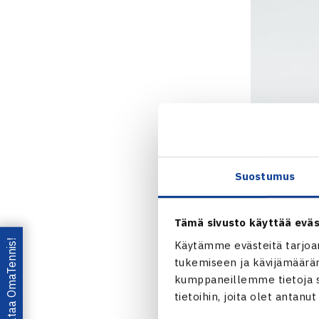
Suostumus
Tämä sivusto käyttää eväs
Lataa OmaTennis!
Käytämme evästeitä tarjoa
tukemiseen ja kävijämääräm
kumppaneillemme tietoja si
tietoihin, joita olet antanu