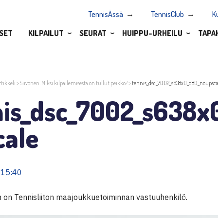
TennisÄssä
TennisClub
K
SET
KILPAILUT
SEURAT
HUIPPU-URHEILU
TAPA
rtikkeli
>
Siivonen: Miksi kilpailemisesta on tullut peikko?
>
tennis_dsc_7002_s638x0_q80_noupsca
nis_dsc_7002_s638x
cale
 15:40
n on Tennisliiton maajoukkuetoiminnan vastuuhenkilö.