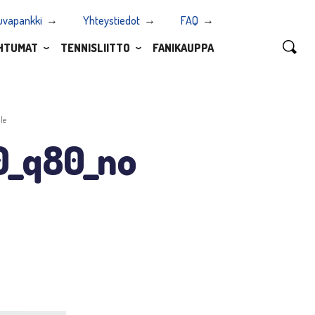
uvapankki
Yhteystiedot
FAQ
HTUMAT
TENNISLIITTO
FANIKAUPPA
le
0_q80_no