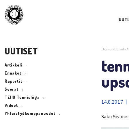
UUTI
UUTISET
Etusivu
>
Uutiset
>
A
ten
Artikkeli →
Ennakot →
ups
Raportit →
Seurat →
TEHO Tennisliiga →
14.8.2017 |
Videot →
Yhteistyökumppanuudet →
Saku Siivone