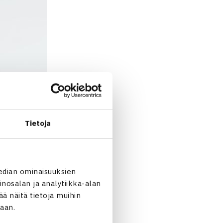
Tietoja
edian ominaisuuksien
nosalan ja analytiikka-alan
 näitä tietoja muihin
jaan.