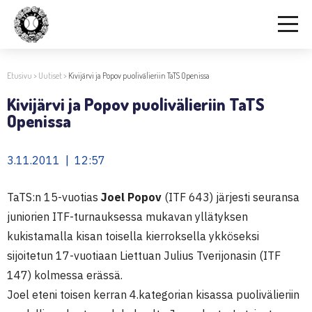
Etusivu
>
Uutiset
>
Kivijärvi ja Popov puolivälieriin TaTS Openissa
Kivijärvi ja Popov puolivälieriin TaTS
Openissa
3.11.2011 | 12:57
TaTS:n 15-vuotias
Joel Popov
(ITF 643) järjesti seuransa
juniorien ITF-turnauksessa mukavan yllätyksen
kukistamalla kisan toisella kierroksella ykköseksi
sijoitetun 17-vuotiaan Liettuan Julius Tverijonasin (ITF
147) kolmessa erässä.
Joel eteni toisen kerran 4.kategorian kisassa puolivälieriin