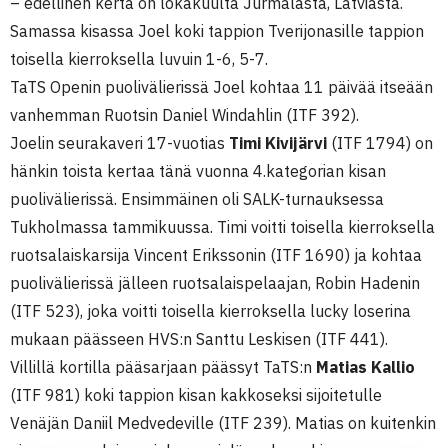
– edellinen kerta on lokakuulta Jurmalasta, Latviasta.
Samassa kisassa Joel koki tappion Tverijonasille tappion
toisella kierroksella luvuin 1-6, 5-7.
TaTS Openin puolivälierissä Joel kohtaa 11 päivää itseään
vanhemman Ruotsin Daniel Windahlin (ITF 392).
Joelin seurakaveri 17-vuotias
Timi Kivijärvi
(ITF 1794) on
hänkin toista kertaa tänä vuonna 4.kategorian kisan
puolivälierissä. Ensimmäinen oli SALK-turnauksessa
Tukholmassa tammikuussa. Timi voitti toisella kierroksella
ruotsalaiskarsija Vincent Erikssonin (ITF 1690) ja kohtaa
puolivälierissä jälleen ruotsalaispelaajan, Robin Hadenin
(ITF 523), joka voitti toisella kierroksella lucky loserina
mukaan päässeen HVS:n Santtu Leskisen (ITF 441).
Villillä kortilla pääsarjaan päässyt TaTS:n
Matias Kallio
(ITF 981) koki tappion kisan kakkoseksi sijoitetulle
Venäjän Daniil Medvedeville (ITF 239). Matias on kuitenkin