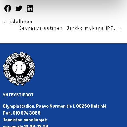
← Edellinen
Seuraava uutinen: Jarkko mukana IPP… →
YHTEYSTIEDOT
Olympiastadion, Paavo Nurmen tie 1, 00250 Helsinki
Puh. 010 574 3959
Toimiston puhelinajat:
ma-pe klo 10.00-12.00