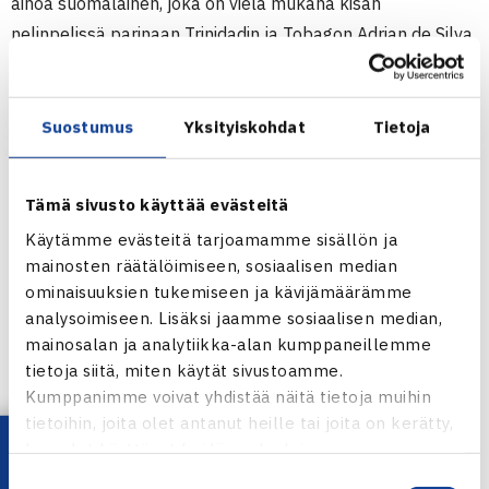
ainoa suomalainen, joka on vielä mukana kisan
nelinpelissä parinaan Trinidadin ja Tobagon Adrian de Silva.
Kaksikolla on välierissä vastassaan ruotsalaispojat Serdar
Bojadjieva ja Erik Johnsson.
Tyttöjen kaksinpelin toisella kierroksella oli enää yksi
Suostumus
Yksityiskohdat
Tietoja
suomalainen, Smashin
Hanna Tolonen
(ITF 1025).
Vierumäellä viime viikolla Nokia Junior Cupin voittanut
Tämä sivusto käyttää evästeitä
Venäjän Anastasiya Saitova (ITF 239) pudotti Hannan
Käytämme evästeitä tarjoamamme sisällön ja
jatkosta.
mainosten räätälöimiseen, sosiaalisen median
ominaisuuksien tukemiseen ja kävijämäärämme
TaTS Open
analysoimiseen. Lisäksi jaamme sosiaalisen median,
Juniorien ITF-turnaus (4.kateg.)
mainosalan ja analytiikka-alan kumppaneillemme
31.10.-6.11.2011 Tampere
tietoja siitä, miten käytät sivustoamme.
Kumppanimme voivat yhdistää näitä tietoja muihin
Järj: TaTS
tietoihin, joita olet antanut heille tai joita on kerätty,
Poikien kaksinpeli
kun olet käyttänyt heidän palvelujaan.
2.kierrosta: Joel Popov – Julius Tverijonas Liettua (1.) 75
Suostumuksen