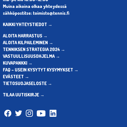
Muina aikoina olkaa yhteydessä
sähköpostitse: toimisto@tennis.fi
KAIKKI YHTEYSTIEDOT →
ALOITA HARRASTUS →
ALOITA KILPAILEMINEN →
TENNIKSEN STRATEGIA 2024 →
VASTUULLISUUSOHJELMA →
KUVAPANKKI →
FAQ – USEIN KYSYTYT KYSYMYKSET →
EVÄSTEET →
TIETOSUOJASELOSTE →
TILAA UUTISKIRJE →