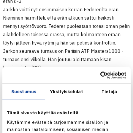
erän 6-3.
Jarkko voitti nyt ensimmäisen kerran Federeriltä erän.
Nieminen harmitteli, että erän alkuun sattui heikosti
mennyt syöttövuoro. Federer puolestaan totesi oman pelin
ailahdelleen toisessa erässä, mutta kolmanteen erään
löytyi jälleen hyvä rytmi ja hän sai pelinsä kontrolliin.
Jarkon seuraava turnaus on Pariisin ATP Masters1000 -
turnaus ensi viikolla. Hän joutuu aloittamaan kisan
karsinnoista. (RN)
ATP500-turnaus
Suostumus
Yksityiskohdat
Tietoja
31.10.-6.11.2011 Basel, Sveitsi
Kaksinpeli
2.kierrosta: Roger Federer (3.) – Jarkko Nieminen 61 46
Tämä sivusto käyttää evästeitä
63
Käytämme evästeitä tarjoamamme sisällön ja
mainosten räätälöimiseen, sosiaalisen median
Baselin ATP500-turnaus verkossa