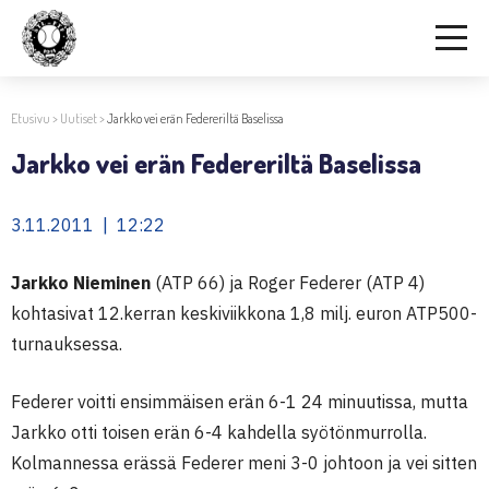
Etusivu
>
Uutiset
>
Jarkko vei erän Federeriltä Baselissa
Jarkko vei erän Federeriltä Baselissa
3.11.2011 | 12:22
Jarkko Nieminen
(ATP 66) ja Roger Federer (ATP 4)
kohtasivat 12.kerran keskiviikkona 1,8 milj. euron ATP500-
turnauksessa.
Federer voitti ensimmäisen erän 6-1 24 minuutissa, mutta
Jarkko otti toisen erän 6-4 kahdella syötönmurrolla.
Kolmannessa erässä Federer meni 3-0 johtoon ja vei sitten