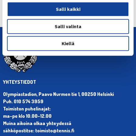
← Edellinen
Salli kaikki
Seuraava uutinen: Kivijärvi ja Popov… →
Salli valinta
Kiellä
YHTEYSTIEDOT
Olympiastadion, Paavo Nurmen tie 1, 00250 Helsinki
Puh. 010 574 3959
Toimiston puhelinajat:
ma-pe klo 10.00-12.00
Muina aikoina olkaa yhteydessä
sähköpostitse: toimisto@tennis.fi