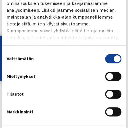
ominaisuuksien tukemiseen ja kävijämäärämme
Pariisin ATP Masters1000 -turnaus verkossa
analysoimiseen. Lisäksi jaamme sosiaalisen median,
mainosalan ja analytiikka-alan kumppaneillemme
tietoja siitä, miten käytät sivustoamme.
Kumppanimme voivat yhdistää näitä tietoja muihin
tietoihin, joita olet antanut heille tai joita on kerätty,
Lataa OmaTennis!
kun olet käyttänyt heidän palvelujaan.
Suostumuksen
Välttämätön
valinta
Mieltymykset
Jarkko Nieminen
Kuva: Harri Louhos
Tilastot
Jaa:
Markkinointi