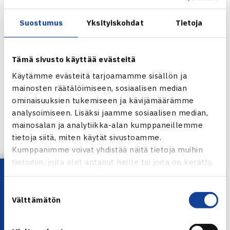
tarkoituksenmukaisena molempien toimintojen
vakiinnuttua uusissa toimitiloissa.
Suostumus
Yksityiskohdat
Tietoja
Monipuolinen liikuntahalli tavoittaa viikoittain 2 000
tenniksen, sulkapallon, squashin, pöytätenniksen,
ryhmäliikunnan ja kuntosalin aktiivista harrastaa. Grani
Tämä sivusto käyttää evästeitä
Tenniksellä on 650 jäsentä ja se on yksi Suomen suurimpia
Käytämme evästeitä tarjoamamme sisällön ja
tennisseuroja.
mainosten räätälöimiseen, sosiaalisen median
ominaisuuksien tukemiseen ja kävijämäärämme
analysoimiseen. Lisäksi jaamme sosiaalisen median,
mainosalan ja analytiikka-alan kumppaneillemme
tietoja siitä, miten käytät sivustoamme.
Jaa:
Kumppanimme voivat yhdistää näitä tietoja muihin
tietoihin, joita olet antanut heille tai joita on kerätty,
Lataa OmaTennis!
kun olet käyttänyt heidän palvelujaan.
Suostumuksen
← Edellinen
Välttämätön
valinta
Seuraava uutinen: Heliövaara voitti Mecirin,… →