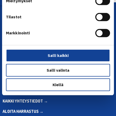
Mieltymykset
Tilastot
Markkinointi
YHTEYSTIEDOT
Salli kaikki
Olympiastadion, Paavo Nurmen tie 1, 00250 Helsinki
Puh. 010 574 3959
Salli valinta
Toimiston puhelinajat:
ma-pe klo 10.00-12.00
Muina aikoina olkaa yhteydessä
Kiellä
sähköpostitse: toimisto@tennis.fi
KAIKKI YHTEYSTIEDOT →
ALOITA HARRASTUS →