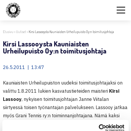
Etusivu
>
Uutiset
>
Kirsi Lassooysta Kauniaisten Urheilupuisto Oy:n toimitusjohtaja
Kirsi Lassooysta Kauniaisten
Urheilupuisto Oy:n toimitusjohtaja
26.5.2011 | 13:47
Kauniaisten Urheilupuiston uudeksi toimitusjohtajaksi on
valittu 1.8.2011 lukien kasvatustieteiden maisteri
Kirsi
Lassooy
, nykyisen toimitusjohtajan Janne Viitalan
siirtyessä toisen työnantajan palvelukseen. Lassooy jatkaa
myös Grani Tennis ry:n toiminnanjohtajana. Nämä kaksi
tehtävää yhdistetään, mitä yhteisöjen hallitukset pitävät