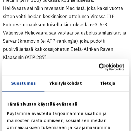
Mecirin (ATP 316) tiukassa kolmieräisessä.
Heliövaara sai näin revenssin Meciristä, joka kaksi vuotta
sitten voitti heidän keskinäisen ottelunsa Virossa ITF
Futures-turnauksen toisella kierroksella 6-3, 6-3.
Välierissä Heliövaara saa vastaansa uzbekistanilaiskarsija
Sarvar Ikramovin (ei ATP-rankingia), joka pudotti
puolivälierissä kakkossijoitetun Etelä-Afrikan Raven
Klaasenin (ATP 287).
Nelinpelissä Heliövaara ja Venäjän Ervand Gasparyan ovat
jo loppuottelussa, jossa he kohtaavat kolmossijoitetut
Alexander Rumyantsevin Venäjältä ja Andrei Basilevskin
Suostumus
Yksityiskohdat
Tietoja
Valko-Venäjältä.
(RN)
Tämä sivusto käyttää evästeitä
Käytämme evästeitä tarjoamamme sisällön ja
Miesten 15.000$ ITF Futures -turnaus
mainosten räätälöimiseen, sosiaalisen median
23.-29.5.2011 Andijan, Uzbekistan
ominaisuuksien tukemiseen ja kävijämäärämme
Kaksinpeli