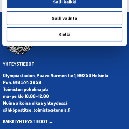
Salli kaikki
Salli valinta
Kiellä
YHTEYSTIEDOT
Olympiastadion, Paavo Nurmen tie 1, 00250 Helsinki
Puh. 010 574 3959
Toimiston puhelinajat:
ma-pe klo 10.00-12.00
Muina aikoina olkaa yhteydessä
sähköpostitse: toimisto@tennis.fi
KAIKKI YHTEYSTIEDOT →