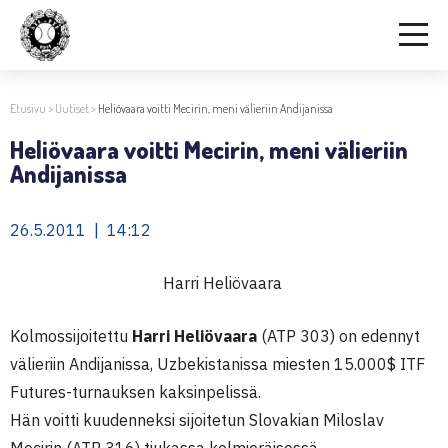
Etusivu
>
Uutiset
>
Heliövaara voitti Mecirin, meni välieriin Andijanissa
Heliövaara voitti Mecirin, meni välieriin
Andijanissa
26.5.2011 | 14:12
Harri Heliövaara
Kolmossijoitettu
Harri Heliövaara
(ATP 303) on edennyt
välieriin Andijanissa, Uzbekistanissa miesten 15.000$ ITF
Futures-turnauksen kaksinpelissä.
Hän voitti kuudenneksi sijoitetun Slovakian Miloslav