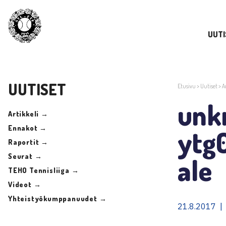
UUTI
UUTISET
Etusivu
>
Uutiset
>
A
unk
Artikkeli →
Ennakot →
ytg
Raportit →
Seurat →
ale
TEHO Tennisliiga →
Videot →
Yhteistyökumppanuudet →
21.8.2017 |