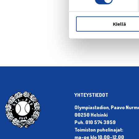
← Edellin
Kiellä
YHTEYSTIEDOT
Olympiastadion, Paavo Nurmen
00250 Helsinki
Puh. 010 574 3959
Toimiston puhelinajat:
ma-pe klo 10.00-12.00