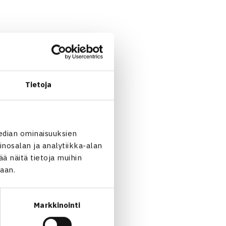
Tietoja
edian ominaisuuksien
nosalan ja analytiikka-alan
 näitä tietoja muihin
jaan.
Markkinointi