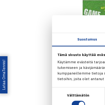
Suostumus
Tämä sivusto käyttää eväs
Lataa OmaTennis!
Käytämme evästeitä tarjoa
tukemiseen ja kävijämääräm
kumppaneillemme tietoja si
Jaa:
tietoihin, joita olet antanu
Suostumuksen
Välttämätön
valinta