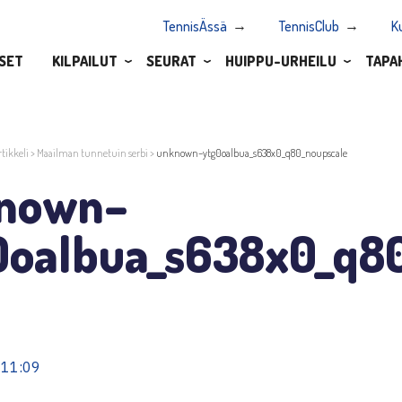
TennisÄssä
TennisClub
K
SET
KILPAILUT
SEURAT
HUIPPU-URHEILU
TAPA
rtikkeli
>
Maailman tunnetuin serbi
>
unknown–ytg0oalbua_s638x0_q80_noupscale
nown–
0oalbua_s638x0_q8
 11:09