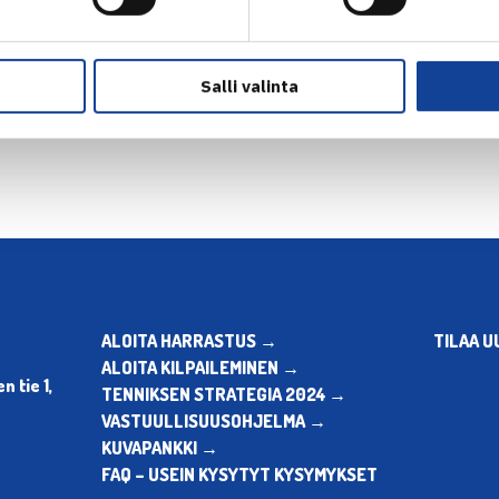
en
Salli valinta
ALOITA HARRASTUS →
TILAA U
ALOITA KILPAILEMINEN →
 tie 1,
TENNIKSEN STRATEGIA 2024 →
VASTUULLISUUSOHJELMA →
KUVAPANKKI →
FAQ – USEIN KYSYTYT KYSYMYKSET