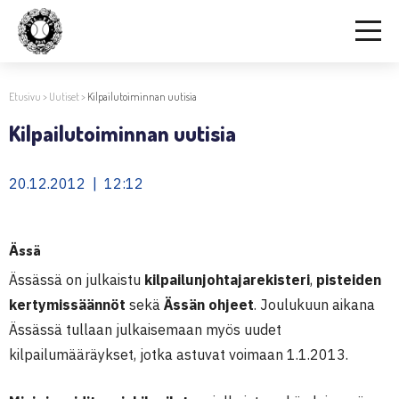
Etusivu
>
Uutiset
>
Kilpailutoiminnan uutisia
Kilpailutoiminnan uutisia
20.12.2012 | 12:12
Ässä
Ässässä on julkaistu
kilpailunjohtajarekisteri
,
pisteiden
kertymissäännöt
sekä
Ässän ohjeet
. Joulukuun aikana
Ässässä tullaan julkaisemaan myös uudet
kilpailumääräykset, jotka astuvat voimaan 1.1.2013.