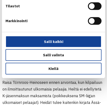
Sääntö astui voimaan 7.11.2012.
Tilastot
Tarkennuksia JGP sääntöihin
Markkinointi
Pääsarjassa sijoitetaan kaikki suoraan
pääsarjaan päässeet pelaajat.
10-vuotiaiden luokkien karsinnoissa voi olla
kolme (3) ottelua samana päivänä. Luokassa
Salli kaikki
voidaan pelata myös kolme (3) ottelua samana
päivänä, jos osa näistä otteluista on
Salli valinta
karsintaotteluita.
Ulkomaiset pelaajat
Kiellä
Kilpailunjärjestäjän tulee olla yhteydessä kilpailupäällikkö
Raisa Törnroos-Heinoseen ennen arvontaa, kun kilpailuun
on ilmoittautunut ulkomaisia pelaajia. Heiltä ei edellytetä
K-jäsenmaksun maksamista (poikkeuksena SM-liigan
ulkomaiset pelaajat). Heidät tulee kuitenkin kirjata Ässä-