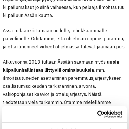
kilpailumaksut jo siinä vaiheessa, kun pelaaja ilmoittautuu
kilpailuun Ässän kautta.
Ässä tullaan siirtämään uudelle, tehokkaammalle
palvelimelle. Odotamme, että ohjelman nopeus parantuu,
ja että ilmenneet virheet ohjelmassa tulevat jäämään pois.
Alkuvuonna 2013 tullaan Ässään saamaan myös
uusia
kilpailunhallintaan liittyviä ominaisuuksia
, mm.
ilmoittautuneiden asettaminen paremmuusjärjestykseen,
osallistumisoikeuden tarkistaminen, arvonta,
vakiopohjaiset kaaviot ja ottelujärjestys. Näistä
tiedotetaan vielä tarkemmin. Otamme mielellämme
vastaan palautetta ja kehitysideoita Ässään liittyen!
Ässässä voi maksaa jo nyt vuoden 2013 K-