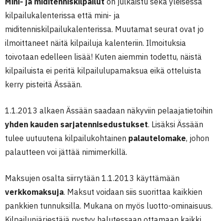
Mini- ja miditenniskilpailut
on julkaistu sekä yleisessä
kilpailukalenterissa että mini- ja
miditenniskilpailukalenterissa. Muutamat seurat ovat jo
ilmoittaneet näitä kilpailuja kalenteriin. Ilmoituksia
toivotaan edelleen lisää! Kuten aiemmin todettu, näistä
kilpailuista ei peritä kilpailulupamaksua eikä otteluista
kerry pisteitä Ässään.
1.1.2013 alkaen Ässään saadaan näkyviin pelaajatietoihin
yhden kauden sarjatennisedustukset
. Lisäksi Ässään
tulee uutuutena kilpailukohtainen
palautelomake
, johon
palautteen voi jättää nimimerkillä.
Maksujen osalta siirrytään 1.1.2013 käyttämään
verkkomaksuja
. Maksut voidaan siis suorittaa kaikkien
pankkien tunnuksilla. Mukana on myös luotto-ominaisuus.
Kilpailunjärjestäjä pystyy halutessaan ottamaan kaikki