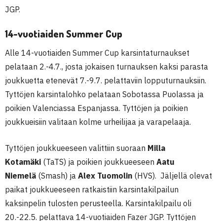
JGP.
14-vuotiaiden Summer Cup
Alle 14-vuotiaiden Summer Cup karsintaturnaukset
pelataan 2.-4.7., josta jokaisen turnauksen kaksi parasta
joukkuetta etenevät 7.-9.7. pelattaviin lopputurnauksiin.
Tyttöjen karsintalohko pelataan Sobotassa Puolassa ja
poikien Valenciassa Espanjassa. Tyttöjen ja poikien
joukkueisiin valitaan kolme urheilijaa ja varapelaaja.
Tyttöjen joukkueeseen valittiin suoraan
Milla
Kotamäki
(TaTS) ja poikien joukkueeseen
Aatu
Niemelä
(Smash) ja
Alex Tuomolin
(HVS). Jäljellä olevat
paikat joukkueeseen ratkaistiin karsintakilpailun
kaksinpelin tulosten perusteella. Karsintakilpailu oli
20.-22.5. pelattava 14-vuotiaiden Fazer JGP. Tyttöjen