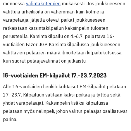
mennessä
valintakriteerien
mukaisesti. Jos joukkueeseen
valittuja urheilijoita on vähemmän kuin kolme ja
varapelaaja, jäljellä olevat paikat joukkueeseen
ratkaistaan karsintakilpailun kaksinpelin tulosten
perusteella. Karsintakilpailu on 4.-6.7. pelattava 16-
vuotiaiden Fazer JGP. Karsintakilpailussa joukkueeseen
valittavien pelaajien määrä ilmoitetaan kilpailukutsussa,
kun suorat pelaajavalinnat on julkaistu.
16-vuotiaiden EM-kilpailut 17.-23.7.2023
Alle 16-vuotiaiden henkilökohtaiset EM-kilpailut pelataan
17.-23.7. Kilpailuun valitaan kaksi poikaa ja tyttöä sekä
yhdet varapelaajat. Kaksinpelin lisäksi kilpailussa
pelataan myös nelinpeli, johon valitut pelaajat osallistuvat
parina.