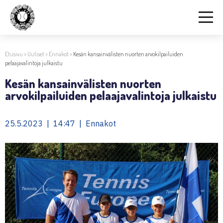
Etusivu
>
Uutiset
>
Ennakot
>
Kesän kansainvälisten nuorten arvokilpailuiden
pelaajavalintoja julkaistu
Kesän kansainvälisten nuorten
arvokilpailuiden pelaajavalintoja julkaistu
25.5.2023 | 14:47 | Ennakot