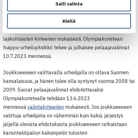
Salli valinta
Suomen Tennisliitto tekee Olympiakomitean huippu-
Kiellä
urheiluyksikölle ehdotuksen valittavista pelaajista
Olympiakomitean valintajärjestelmän ja -kriteerien sekä
lajikohtaisten kriteerien mukaisesti. Olympiakomitean
huippu-urheiluyksikkö tekee ja julkaisee pelaajavalinnat
10.7.2023 mennessä.
Joukkueeseen valittavalla urheilijalla on oltava Suomen
kansalaisuus, ja hänen tulee olla syntynyt vuonna 2008 tai
2009. Suorat pelaajavalinnat ehdotettavaksi
Olympiakomitealle tehdään 13.6.2023
mennessä
valintakriteerien
mukaisesti. Jos joukkueeseen
valittuja urheilijoita on vähemmän kuin kaksi, järjestys
jäljellä olevista ehdotuksista joukkueeseen ratkaistaan
karsintakilpailun kaksinpelin tulosten