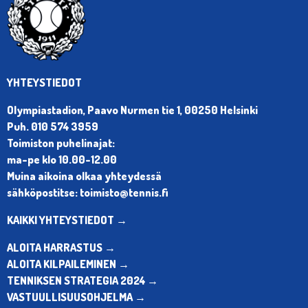
YHTEYSTIEDOT
Olympiastadion, Paavo Nurmen tie 1, 00250 Helsinki
Puh. 010 574 3959
Toimiston puhelinajat:
ma-pe klo 10.00-12.00
Muina aikoina olkaa yhteydessä
sähköpostitse: toimisto@tennis.fi
KAIKKI YHTEYSTIEDOT →
ALOITA HARRASTUS →
ALOITA KILPAILEMINEN →
TENNIKSEN STRATEGIA 2024 →
VASTUULLISUUSOHJELMA →