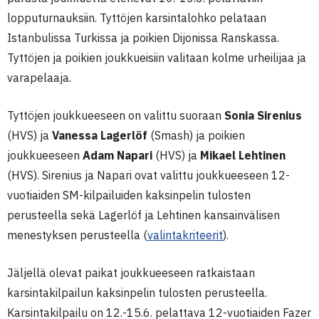
lopputurnauksiin. Tyttöjen karsintalohko pelataan
Istanbulissa Turkissa ja poikien Dijonissa Ranskassa.
Tyttöjen ja poikien joukkueisiin valitaan kolme urheilijaa ja
varapelaaja.
Tyttöjen joukkueeseen on valittu suoraan
Sonia Sirenius
(HVS) ja
Vanessa Lagerlöf
(Smash) ja poikien
joukkueeseen
A
dam Napari
(HVS) ja
Mikael Lehtinen
(HVS). Sirenius ja Napari ovat valittu joukkueeseen 12-
vuotiaiden SM-kilpailuiden kaksinpelin tulosten
perusteella sekä Lagerlöf ja Lehtinen kansainvälisen
menestyksen perusteella (
valintakriteerit
).
Jäljellä olevat paikat joukkueeseen ratkaistaan
karsintakilpailun kaksinpelin tulosten perusteella.
Karsintakilpailu on 12.-15.6. pelattava 12-vuotiaiden Fazer