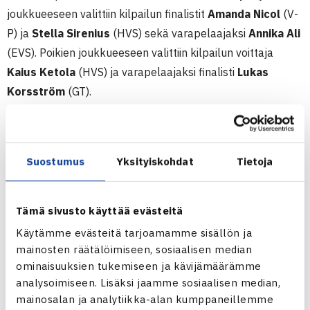
joukkueeseen valittiin kilpailun finalistit
Amanda Nicol
(V-
P) ja
Stella Sirenius
(HVS) sekä varapelaajaksi
Annika Ali
(EVS). Poikien joukkueeseen valittiin kilpailun voittaja
Kaius Ketola
(HVS) ja varapelaajaksi finalisti
Lukas
Korsström
(GT).
14-vuotiaiden EM-kilpailut 17.-23.7.2023
Alle 14-vuotiaiden henkilökohtaiset EM-kilpailut pelataan
Suostumus
Yksityiskohdat
Tietoja
17.-23.7. Kilpailuun valitaan kaksi poikaa ja tyttöä sekä
yhdet varapelaajat. Kaksinpelin lisäksi kilpailussa
pelataan myös nelinpeli, johon valitut pelaajat osallistuvat
Tämä sivusto käyttää evästeitä
parina. Suorat pelaajavalinnat julkaistaan 31.5.
Käytämme evästeitä tarjoamamme sisällön ja
mennessä
valintakriteerien
mukaisesti.
mainosten räätälöimiseen, sosiaalisen median
ominaisuuksien tukemiseen ja kävijämäärämme
analysoimiseen. Lisäksi jaamme sosiaalisen median,
Jos joukkueeseen valittuja urheilijoita on vähemmän kuin
mainosalan ja analytiikka-alan kumppaneillemme
kaksi ja varapelaaja, jäljellä olevat paikat joukkueeseen