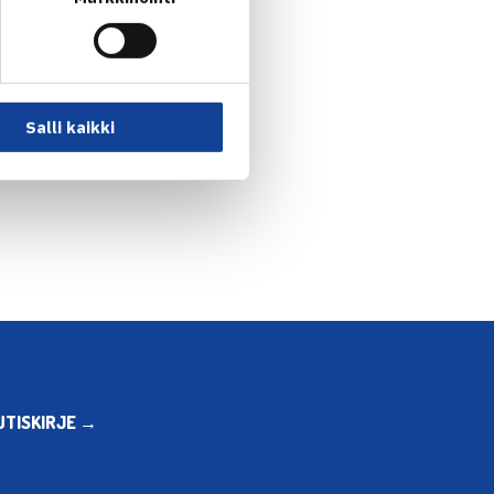
Salli kaikki
en harjoitustoiminta… →
UTISKIRJE →