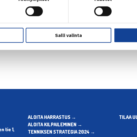
Salli valinta
en
Seuraava uutinen: Nuort
ALOITA HARRASTUS →
TILAA U
ALOITA KILPAILEMINEN →
 tie 1,
TENNIKSEN STRATEGIA 2024 →