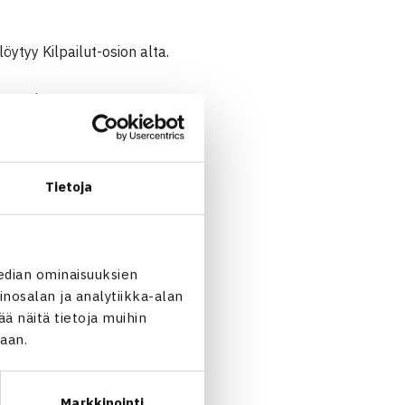
löytyy Kilpailut-osion alta.
 Tätä käytäntöä on
-divisioonissa on jokaiselle
i ole tuolloin pelattu, niin
Tietoja
viikonlopun aikana.
edian ominaisuuksien
nosalan ja analytiikka-alan
 näitä tietoja muihin
jaan.
Markkinointi