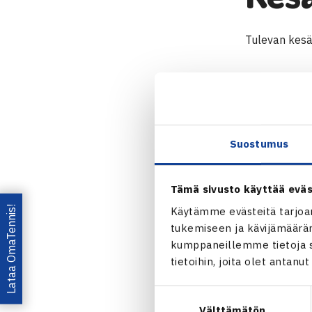
Tulevan kesän 
Uutuutena tä
senioritennik
ottelulle mer
kotijoukkue t
Suostumus
Miesten ja na
Tämä sivusto käyttää eväs
Lataa OmaTennis!
Käytämme evästeitä tarjoa
tukemiseen ja kävijämääräm
Lisätietoja
kumppaneillemme tietoja si
Tarvittaessa
tietoihin, joita olet antanu
Jaa:
Suostumuksen
Välttämätön
valinta