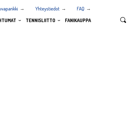
uvapankki
Yhteystiedot
FAQ
HTUMAT
TENNISLIITTO
FANIKAUPPA