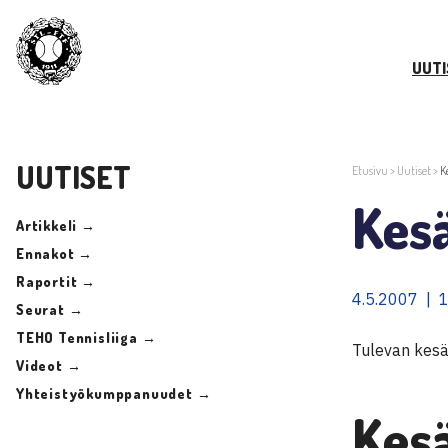
UUTI
UUTISET
Etusivu
>
Uutiset
>
K
Kes
Artikkeli →
Ennakot →
Raportit →
4.5.2007 | 
Seurat →
TEHO Tennisliiga →
Tulevan kesä
Videot →
Yhteistyökumppanuudet →
Kes