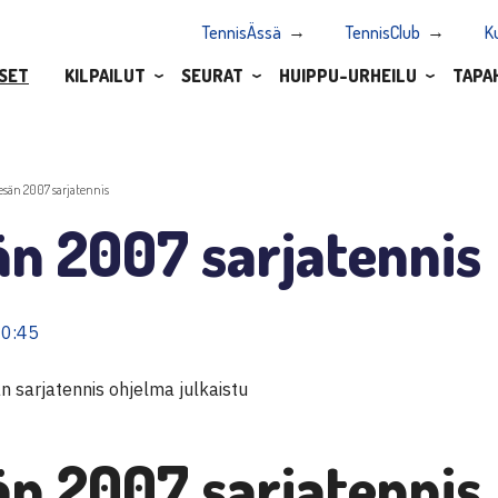
TennisÄssä
TennisClub
K
SET
KILPAILUT
SEURAT
HUIPPU-URHEILU
TAPA
esän 2007 sarjatennis
än 2007 sarjatennis
10:45
n sarjatennis ohjelma julkaistu
än 2007 sarjatennis