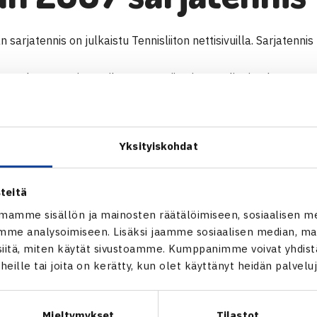
sarjatennis on julkaistu Tennisliiton nettisivuilla. Sarjatennis 
män kesän sarjatenniksessä on viimeinen pelipäivä-käytäntö.
sen puolella käytetty menestyksekkäästi jo useita vuosia. II-IV
kitty päivä, johon mennessä ottelu tulee pelata. Mikäli ottelua e
uomitaan hävinneeksi ottelu luvuin 4-0.
Yksityiskohdat
isten SM-liiga ja I-divisioona pelataan cup-muotoisesti yhden 
teitä
mamme sisällön ja mainosten räätälöimiseen, sosiaalisen m
me analysoimiseen. Lisäksi jaamme sosiaalisen median, mai
itä, miten käytät sivustoamme. Kumppanimme voivat yhdistää
 puh (09) 3917 1532 tai sähköpostilla:
elmo.vilja
nen@tennis.fi
t heille tai joita on kerätty, kun olet käyttänyt heidän palvelu
Mieltymykset
Tilastot