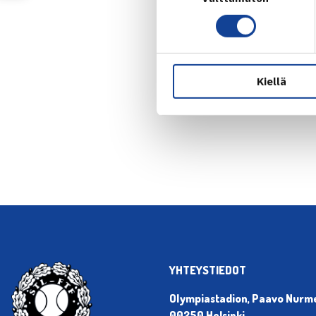
Kiellä
← Edellin
YHTEYSTIEDOT
Olympiastadion, Paavo Nurmen
00250 Helsinki