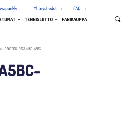
uvapankki
Yhteystiedot
FAQ
HTUMAT
TENNISLIITTO
FANIKAUPPA
an
>
036FFD51-2673-448D-A5BC-
A5BC-