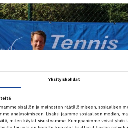
Yksityiskohdat
teitä
mamme sisällön ja mainosten räätälöimiseen, sosiaalisen m
me analysoimiseen. Lisäksi jaamme sosiaalisen median, mai
itä, miten käytät sivustoamme. Kumppanimme voivat yhdistää
t heille tai joita on kerätty, kun olet käyttänyt heidän palvelu