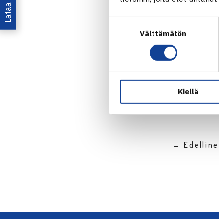
Suostumuksen
Välttämätön
valinta
Jaa:
Kiellä
← Edellin