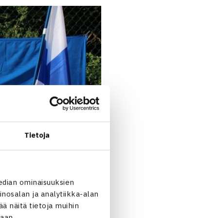
Tietoja
edian ominaisuuksien
nosalan ja analytiikka-alan
 näitä tietoja muihin
jaan.