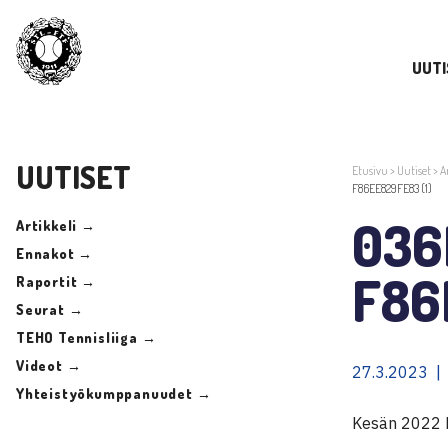
UUTI
UUTISET
Etusivu
>
Uutiset
>
A
F86EE829FE83 (1)
036
Artikkeli →
Ennakot →
F86
Raportit →
Seurat →
TEHO Tennisliiga →
Videot →
27.3.2023 |
Yhteistyökumppanuudet →
Kesän 2022 