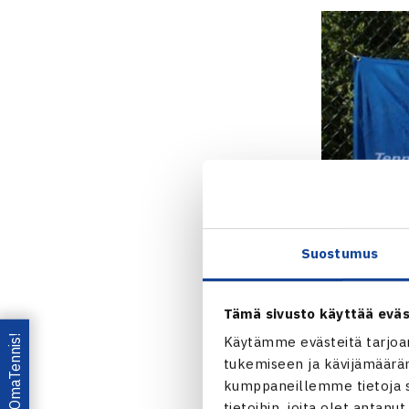
Suostumus
Tämä sivusto käyttää eväs
Lataa OmaTennis!
Käytämme evästeitä tarjoa
tukemiseen ja kävijämääräm
kumppaneillemme tietoja si
tietoihin, joita olet antanu