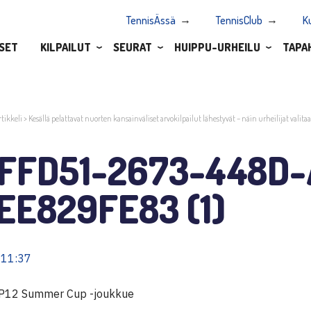
TennisÄssä
TennisClub
K
SET
KILPAILUT
SEURAT
HUIPPU-URHEILU
TAPA
rtikkeli
>
Kesällä pelattavat nuorten kansainväliset arvokilpailut lähestyvät – näin urheilijat valita
FFD51-2673-448D-
EE829FE83 (1)
 11:37
P12 Summer Cup -joukkue