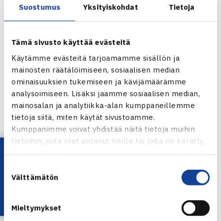
Suostumus
Yksityiskohdat
Tietoja
– Kiitos
Johan Skogmanille
ja ÅLK:lle hienosti
järjestetyistä kisoista, Kaukovalta sanoo.
Tämä sivusto käyttää evästeitä
Käytämme evästeitä tarjoamamme sisällön ja
mainosten räätälöimiseen, sosiaalisen median
Tulokset:
https://www.tennisassa.fi/direct.aspx?
ominaisuuksien tukemiseen ja kävijämäärämme
area=kj&oper=kaavio&id=30153
analysoimiseen. Lisäksi jaamme sosiaalisen median,
mainosalan ja analytiikka-alan kumppaneillemme
tietoja siitä, miten käytät sivustoamme.
Kumppanimme voivat yhdistää näitä tietoja muihin
tietoihin, joita olet antanut heille tai joita on kerätty,
Lataa OmaTennis!
kun olet käyttänyt heidän palvelujaan.
MINETTI URAKOI VOITON – TÄNÄÄN YLI VIISI TUNTIA
Suostumuksen
KENTÄLLÄ
Välttämätön
valinta
TaTS oli Kaarinan Finnish Tourin naisissa odotetun vahva.
Mieltymykset
Välierät ratkottiin neljän tamperelaisen kesken, kun
Ella