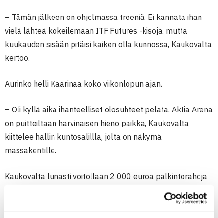
– Tämän jälkeen on ohjelmassa treeniä. Ei kannata ihan
vielä lähteä kokeilemaan ITF Futures -kisoja, mutta
kuukauden sisään pitäisi kaiken olla kunnossa, Kaukovalta
kertoo.
Aurinko helli Kaarinaa koko viikonlopun ajan.
– Oli kyllä aika ihanteelliset olosuhteet pelata. Aktia Arena
on puitteiltaan harvinaisen hieno paikka, Kaukovalta
kiittelee hallin kuntosalillla, jolta on näkymä
massakentille.
Kaukovalta lunasti voitollaan 2 000 euroa palkintorahoja
ja paikan Kaarinassa elokuun alussa pelattavan ITF
Futures -kilpailun pääsarjaan.