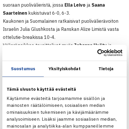
suoraan puolivälieristä, jossa
Ella Leivo
ja
Saana
Saarteinen
kukistuivat 6-0, 6-3.
Kaukonen ja Suomalainen ratkaisivat puolivälierävoiton
Israelin Julia Glushkosta ja Ranskan Alize Limistä vasta
ottelutie-breakissa 10-4.
Välieräpaikkaa tavoittelivat myös
Johanna Hyöty
ja
Annika Sillanpää
, jotta kakkosiksi sijoitetut Timea Babos
ja Ukrainen Irina Buryachok eivät antaneet yllättää
Suostumus
Yksityiskohdat
Tietoja
itseään, vaan ottivat helposti 6-0, 6-2 voiton.
Kaksinpeleissä kärkiammattilaisemme kokivat tappion
toisella kierroksella, keskiviikkona tappion koki Piia
Tämä sivusto käyttää evästeitä
Suomalainen 10 vuotta nuoremmalle Venäjän Daria
Käytämme evästeitä tarjoamamme sisällön ja
Gavrikovalle ja Emma Laine torstaina Kroatian Ana
mainosten räätälöimiseen, sosiaalisen median
Vrljicille 5-7, 4-6.
ominaisuuksien tukemiseen ja kävijämäärämme
Emman tappio tuli hieman harmittavasti, sillä hän johti
analysoimiseen. Lisäksi jaamme sosiaalisen median,
ensimmäistä erää 5-0, mutta Vrjlic hallitsi ottelua sen
mainosalan ja analytiikka-alan kumppaneillemme