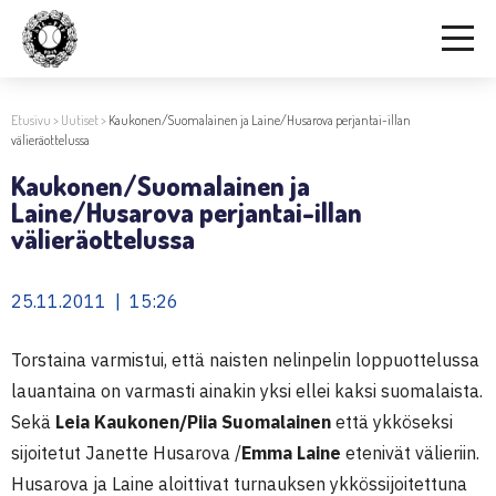
Etusivu
>
Uutiset
>
Kaukonen/Suomalainen ja Laine/Husarova perjantai-illan
välieräottelussa
Kaukonen/Suomalainen ja
Laine/Husarova perjantai-illan
välieräottelussa
25.11.2011 | 15:26
Torstaina varmistui, että naisten nelinpelin loppuottelussa
lauantaina on varmasti ainakin yksi ellei kaksi suomalaista.
Sekä
Leia Kaukonen/Piia Suomalainen
että ykköseksi
sijoitetut Janette Husarova /
Emma Laine
etenivät välieriin.
Husarova ja Laine aloittivat turnauksen ykkössijoitettuna