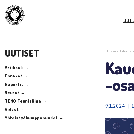
UUTI
UUTISET
Etusivu
>
Uutiset
>
R
Kau
Artikkeli →
Ennakot →
-osa
Raportit →
Seurat →
TEHO Tennisliiga →
9.1.2024 | 1
Videot →
Yhteistyökumppanuudet →