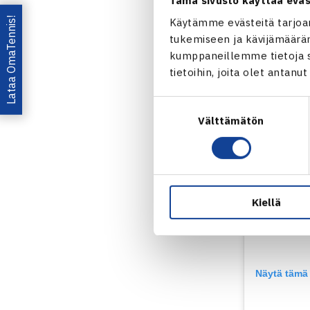
Tämä sivusto käyttää eväs
Lataa OmaTennis!
Käytämme evästeitä tarjoa
tukemiseen ja kävijämääräm
kumppaneillemme tietoja si
tietoihin, joita olet antanu
Suostumuksen
Välttämätön
valinta
Kiellä
Näytä tämä 