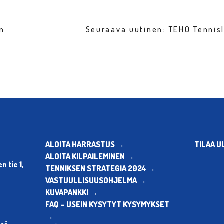
en
Seuraava uutinen: TEHO Tennis
ALOITA HARRASTUS →
TILAA U
ALOITA KILPAILEMINEN →
 tie 1,
TENNIKSEN STRATEGIA 2024 →
VASTUULLISUUSOHJELMA →
KUVAPANKKI →
FAQ – USEIN KYSYTYT KYSYMYKSET
→