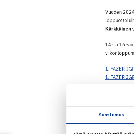
Vuoden 2024 a
loppuotteluih
Kärkkäinen
s
14- ja 16-vu
viikonloppun
1. FAZER JG
1. FAZER JG
Loppuottelu
T12: Pihla Jo
Suostumus
P12: Max Kär
T10: Vilmiina
P10: Elliot 