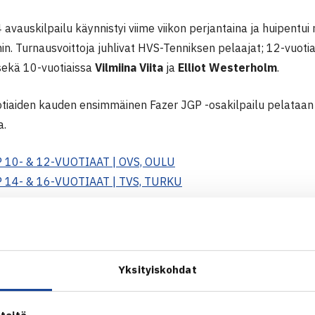
vauskilpailu käynnistyi viime viikon perjantaina ja huipentu
in. Turnausvoittoja juhlivat HVS-Tenniksen pelaajat; 12-vuoti
ekä 10-vuotiaissa
Vilmiina Viita
ja
Elliot Westerholm
.
otiaiden kauden ensimmäinen Fazer JGP -osakilpailu pelataan
a.
P 10- & 12-VUOTIAAT | OVS, OULU
P 14- & 16-VUOTIAAT | TVS, TURKU
t
uhten, HVS – Ella Österlund, TaTS 6-1, 6-1
Yksityiskohdat
kkäinen, HVS – Magnus Hellman, HVS 6-1, 6-1
 Viita, HVS – Linnea Etola, HVS 6-3, 6-3
Westerholm, HVS – Vincent Mehtälä, HVS 6-2, 7-5