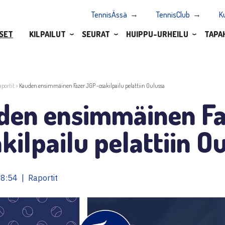
TennisÄssä
TennisClub
K
SET
KILPAILUT
SEURAT
HUIPPU-URHEILU
TAPA
aportit
>
Kauden ensimmäinen Fazer JGP -osakilpailu pelattiin Oulussa
den ensimmäinen Fa
kilpailu pelattiin O
8:54 | Raportit