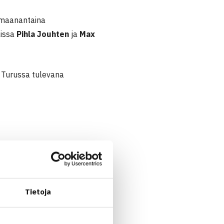
i maanantaina
aissa
Pihla Jouhten
ja
Max
 Turussa tulevana
Tietoja