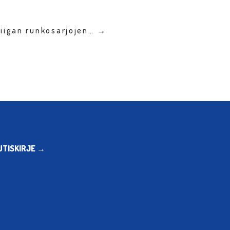
liigan runkosarjojen… →
UTISKIRJE →