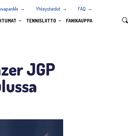
uvapankki
Yhteystiedot
FAQ
HTUMAT
TENNISLIITTO
FANIKAUPPA
zer JGP
ulussa