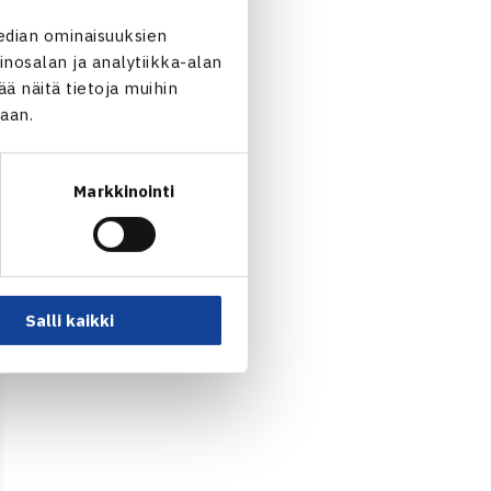
edian ominaisuuksien
nosalan ja analytiikka-alan
 näitä tietoja muihin
jaan.
Markkinointi
Salli kaikki