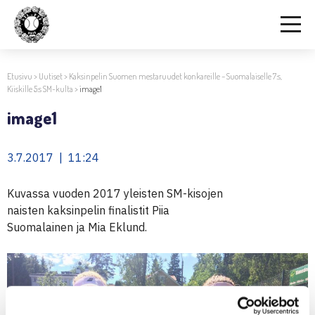
Etusivu
>
Uutiset
>
Kaksinpelin Suomen mestaruudet konkareille – Suomalaiselle 7:s,
Kiiskille 5:s SM-kulta
>
image1
image1
3.7.2017 | 11:24
Kuvassa vuoden 2017 yleisten SM-kisojen
naisten kaksinpelin finalistit Piia
Suomalainen ja Mia Eklund.