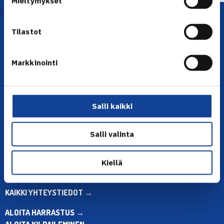
Mieltymykset
Tilastot
Markkinointi
YHTEYSTIEDOT
Salli kaikki
Olympiastadion, Paavo Nurmen tie 1, 00250 Helsinki
Puh. 010 574 3959
Salli valinta
Toimiston puhelinajat:
ma-pe klo 10.00-12.00
Muina aikoina olkaa yhteydessä
Kiellä
sähköpostitse: toimisto@tennis.fi
KAIKKI YHTEYSTIEDOT →
ALOITA HARRASTUS →