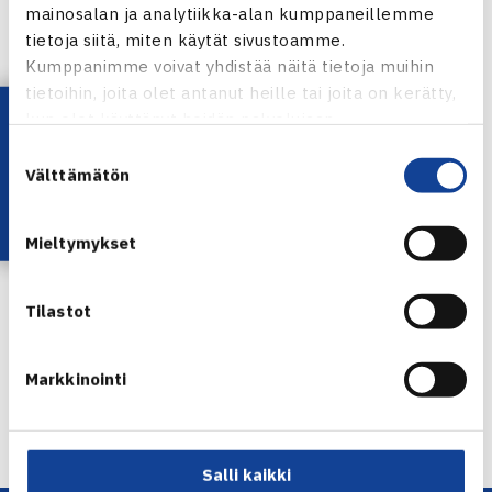
mainosalan ja analytiikka-alan kumppaneillemme
tietoja siitä, miten käytät sivustoamme.
Kumppanimme voivat yhdistää näitä tietoja muihin
tietoihin, joita olet antanut heille tai joita on kerätty,
Lataa OmaTennis!
kun olet käyttänyt heidän palvelujaan.
Suostumuksen
Välttämätön
valinta
Mieltymykset
Jaa:
Tilastot
Markkinointi
← Edellinen
Salli kaikki