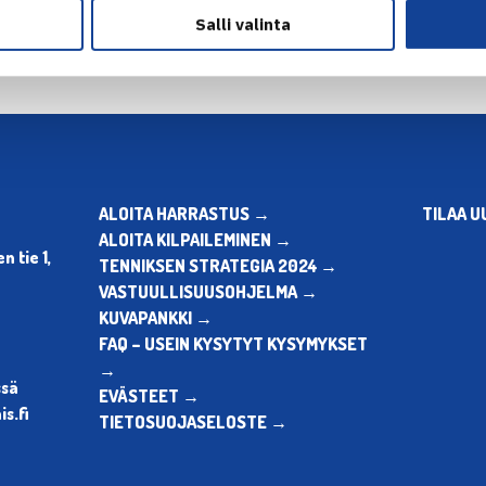
Salli valinta
ALOITA HARRASTUS →
TILAA U
ALOITA KILPAILEMINEN →
 tie 1,
TENNIKSEN STRATEGIA 2024 →
VASTUULLISUUSOHJELMA →
KUVAPANKKI →
FAQ – USEIN KYSYTYT KYSYMYKSET
→
ssä
EVÄSTEET →
s.fi
TIETOSUOJASELOSTE →