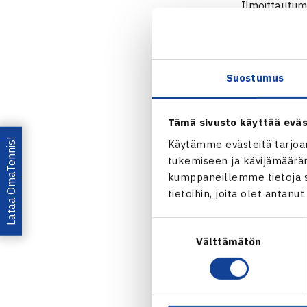
Ilmoittautumi
Tennisliiton 
osallistumaan
kilpailun kot
Suostumus
teemu.purho@
Ilmoittau
Tämä sivusto käyttää eväs
Lataa OmaTennis!
Käytämme evästeitä tarjoa
Jaa:
tukemiseen ja kävijämääräm
kumppaneillemme tietoja si
tietoihin, joita olet antanu
Suostumuksen
Välttämätön
valinta
← Edellin