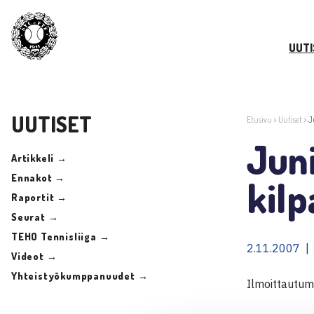
UUTI
UUTISET
Etusivu
>
Uutiset
>
J
Juni
Artikkeli →
Ennakot →
kilp
Raportit →
Seurat →
TEHO Tennisliiga →
2.11.2007 |
Videot →
Yhteistyökumppanuudet →
Ilmoittautum