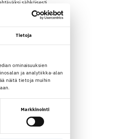
ehtäväksi sähköisesti.
pelaaja on halukas
aja kilpailuun on käydä
hköisesti osoitteeseen
Tietoja
edian ominaisuuksien
nosalan ja analytiikka-alan
 näitä tietoja muihin
jaan.
Markkinointi
jatkoon Tukholmassa… →