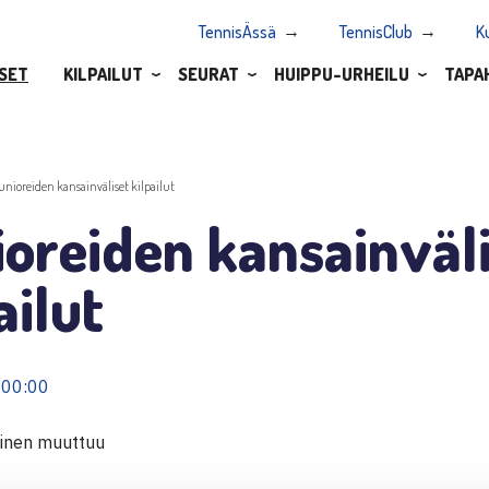
TennisÄssä
TennisClub
K
SET
KILPAILUT
SEURAT
HUIPPU-URHEILU
TAPA
unioreiden kansainväliset kilpailut
oreiden kansainväl
ailut
 00:00
inen muuttuu