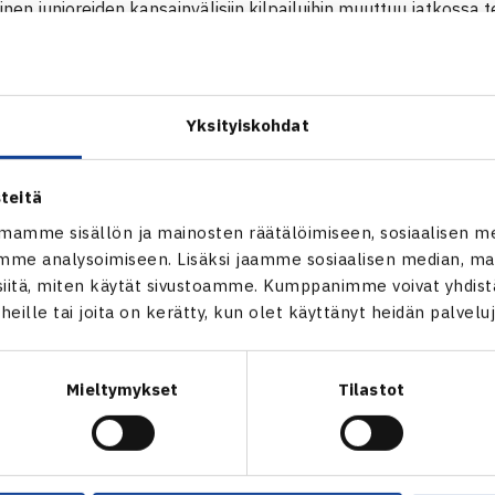
nen junioreiden kansainvälisiin kilpailuihin muuttuu jatkossa t
sivujen alle on tehty sähköinen lomake joka tulee täyttää jos 
 kansainväliseen kilpailuun. Toinen vaihtoehto ilmoittaa pela
isivuilta täyttämässä virallinen entry form, joka lähetetään sä
Yksityiskohdat
tennis.fi
tumissivulle
teitä
mamme sisällön ja mainosten räätälöimiseen, sosiaalisen m
me analysoimiseen. Lisäksi jaamme sosiaalisen median, mai
itä, miten käytät sivustoamme. Kumppanimme voivat yhdistää
t heille tai joita on kerätty, kun olet käyttänyt heidän palvelu
Mieltymykset
Tilastot
en
Seuraava uutinen: Holmberg/Tuohimaa 