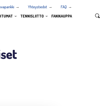
uvapankki
Yhteystiedot
FAQ
HTUMAT
TENNISLIITTO
FANIKAUPPA
iset