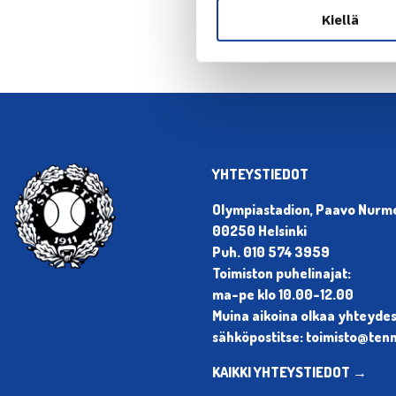
Kiellä
YHTEYSTIEDOT
Olympiastadion, Paavo Nurmen
00250 Helsinki
Puh. 010 574 3959
Toimiston puhelinajat:
ma-pe klo 10.00-12.00
Muina aikoina olkaa yhteyde
sähköpostitse: toimisto@tenni
KAIKKI YHTEYSTIEDOT →