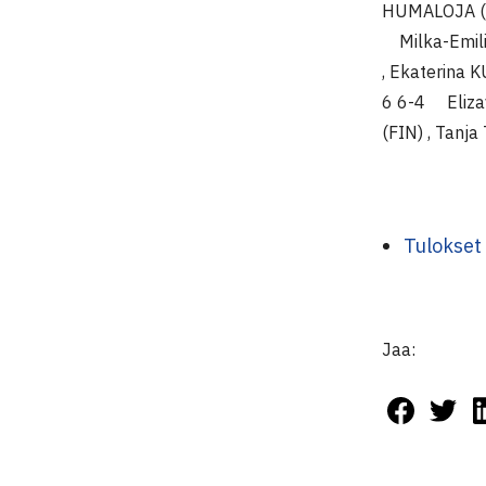
HUMALOJA (F
Milka-Emili
, Ekaterina
6 6-4 Eliz
(FIN) , Tan
Tulokset 
Jaa: