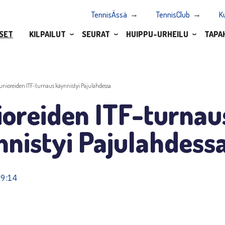
TennisÄssä
TennisClub
K
SET
KILPAILUT
SEURAT
HUIPPU-URHEILU
TAPA
unioreiden ITF-turnaus käynnistyi Pajulahdessa
ioreiden ITF-turnau
nistyi Pajulahdess
09:14