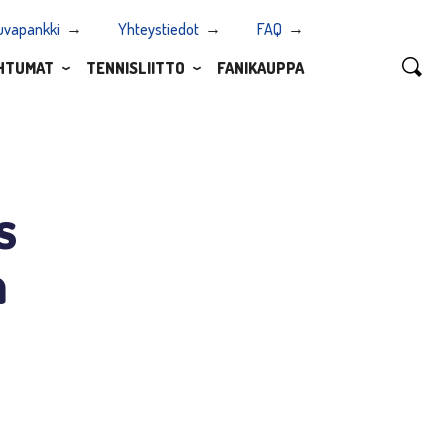
uvapankki
Yhteystiedot
FAQ
HTUMAT
TENNISLIITTO
FANIKAUPPA
s
a