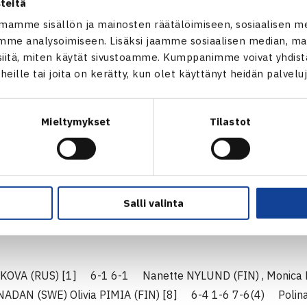
teitä
3 Pajulahden liikuntakeskus, Nastola
mamme sisällön ja mainosten räätälöimiseen, sosiaalisen m
me analysoimiseen. Lisäksi jaamme sosiaalisen median, mai
itä, miten käytät sivustoamme. Kumppanimme voivat yhdistää
t heille tai joita on kerätty, kun olet käyttänyt heidän palvelu
) 6-3 6-2 Ilari VESANEN (FIN) ,Henrik SINKKO (FIN) 7
(POL) , Christopher Robin KLETTENBERG (EST) 7-6(4) 6-2
Mieltymykset
Tilastot
 MODICA (GBR) [4] 3-6 7-5 6-2 Patrick KAUKOVALTA (FIN)
RPOLA (FIN) , Mikus LOSBERGS (LAT) [5] 6-1 6-0 Leo HAA
 6-0 6-2 Ville-Petteri AHTI (FIN) , Pyry HYRKKONEN (F
R) , Mika KOSONEN (FIN) 6-1 6-3 JONAS STROPUS (LTU)
l JONES (GBR) , Panu VIRTANEN (FIN) [2] 6-2 6-0 Seba
Salli valinta
HKOVA (RUS) [1] 6-1 6-1 Nanette NYLUND (FIN) , Moni
ADAN (SWE) Olivia PIMIA (FIN) [8] 6-4 1-6 7-6(4) Polina