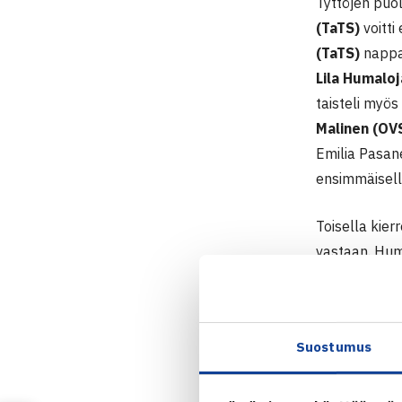
Tyttöjen puol
(TaTS)
voitti
(TaTS)
nappas
Lila Humaloj
taisteli myös
Malinen (OV
Emilia Pasane
ensimmäisellä
Toisella kier
vastaan. Hum
Tanja Tuomi p
Suostumus
Pajulaht
Juniorien IT