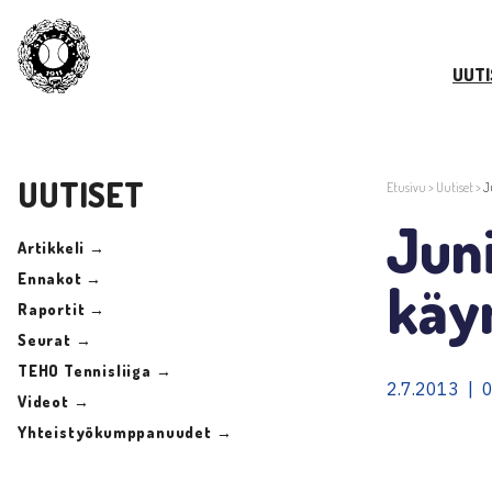
UUTI
UUTISET
Etusivu
>
Uutiset
>
J
Jun
Artikkeli →
Ennakot →
käyn
Raportit →
Seurat →
TEHO Tennisliiga →
2.7.2013 | 
Videot →
Yhteistyökumppanuudet →