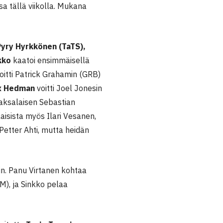
a tällä viikolla. Mukana
Pyry Hyrkkönen (TaTS),
kko
kaatoi ensimmäisellä
oitti Patrick Grahamin (GRB)
x Hedman
voitti Joel Jonesin
saksalaisen Sebastian
isista myös Ilari Vesanen,
Petter Ahti, mutta heidän
in. Panu Virtanen kohtaa
), ja Sinkko pelaa