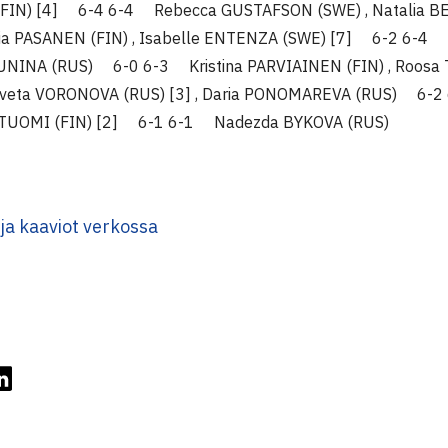
IN) [4] 6-4 6-4 Rebecca GUSTAFSON (SWE) , Natalia BE
a PASANEN (FIN) , Isabelle ENTENZA (SWE) [7] 6-2 6-4 
 KUNINA (RUS) 6-0 6-3 Kristina PARVIAINEN (FIN) , Roos
aveta VORONOVA (RUS) [3] , Daria PONOMAREVA (RUS) 6
ja TUOMI (FIN) [2] 6-1 6-1 Nadezda BYKOVA (RUS)
ja kaaviot verkossa