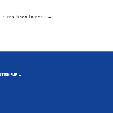
F-turnauksen toinen… →
UTISKIRJE →