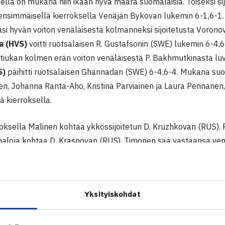
ella on mukana niin ikään hyvä määrä suomalaisia. Toiseksi si
 ensimmäisellä kierroksella Venäjän Bykovan lukemin 6-1,6-1
i hyvän voiton venäläisestä kolmanneksi sijoitetusta Voronova
a (HVS)
voitti ruotsalaisen R. Gustafsonin (SWE) lukemin 6-4,
 tiukan kolmen erän voiton venäläisestä P. Bakhmutkinasta luv
S)
päihitti ruotsalaisen Ghannadan (SWE) 6-4,6-4. Mukana suom
n, Johanna Ranta-Aho, Kristina Parviainen ja Laura Pennanen,
 kierroksella.
roksella Malinen kohtaa ykkössijoitetun D. Kruzhkovan (RUS). 
aloja kohtaa D. Krasnovan (RUS). Timonen saa vastaansa venä
elaa niin ikään venäläistä I.Zelevaa (RUS) vastaan.
Yksityiskohdat
i Cup
F-turnaus (5. kategoria)