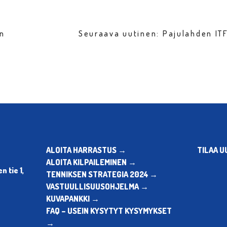
en
Seuraava uutinen: Pajulahden IT
ALOITA HARRASTUS →
TILAA U
ALOITA KILPAILEMINEN →
 tie 1,
TENNIKSEN STRATEGIA 2024 →
VASTUULLISUUSOHJELMA →
KUVAPANKKI →
FAQ – USEIN KYSYTYT KYSYMYKSET
→