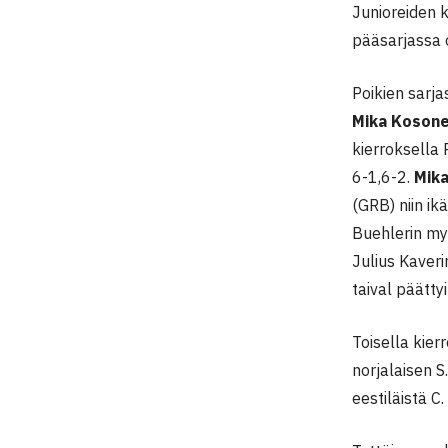
Junioreiden 
pääsarjassa o
Poikien sarjas
Mika Kosone
kierroksella 
6-1,6-2.
Mik
(GRB) niin ikä
Buehlerin my
Julius Kaveri
taival päätt
Toisella kie
norjalaisen 
eestiläistä C