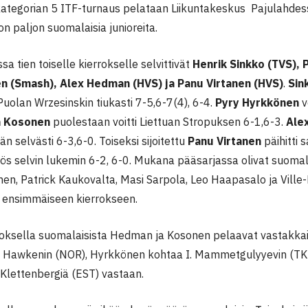
kategorian 5 ITF-turnaus pelataan Liikuntakeskus Pajulahdess
n paljon suomalaisia junioreita.
sa tien toiselle kierrokselle selvittivät
Henrik Sinkko (TVS), 
n (Smash), Alex Hedman (HVS) ja Panu Virtanen (HVS)
.
Sin
Puolan Wrzesinskin tiukasti 7-5,6-7(4), 6-4.
Pyry Hyrkkönen
v
a Kosonen
puolestaan voitti Liettuan Stropuksen 6-1,6-3.
Ale
än selvästi 6-3,6-0. Toiseksi sijoitettu
Panu Virtanen
päihitti 
ös selvin lukemin 6-2, 6-0. Mukana pääsarjassa olivat suomala
nen, Patrick Kaukovalta, Masi Sarpola, Leo Haapasalo ja Ville-
yi ensimmäiseen kierrokseen.
rroksella suomalaisista Hedman ja Kosonen pelaavat vastakka
S. Hawkenin (NOR), Hyrkkönen kohtaa I. Mammetgulyyevin (TKM
. Klettenbergiä (EST) vastaan.