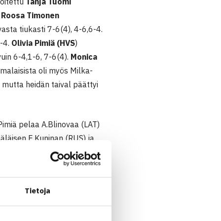
joitettu
Tanja Tuomi
.
Roosa Timonen
sta tiukasti 7-6(4), 4-6,6-4.
6-4.
Olivia Pimiä
(HVS
)
uin 6-4,1-6, 7-6(4).
Monica
alaisista oli myös Milka-
 mutta heidän taival päättyi
Pimiä pelaa A.Blinovaa (LAT)
läisen E.Kuninan (RUS) ja
Tietoja