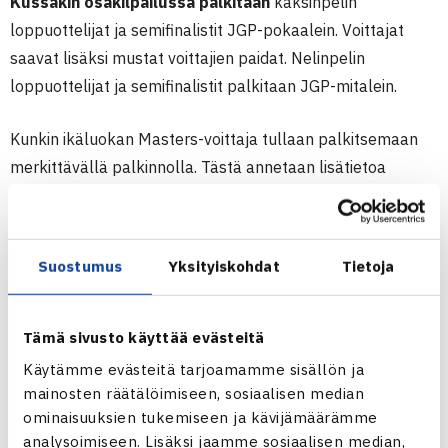
Kussakin osakilpailussa palkitaan
kaksinpelin
loppuottelijat ja semifinalistit JGP-pokaalein. Voittajat
saavat lisäksi mustat voittajien paidat. Nelinpelin
loppuottelijat ja semifinalistit palkitaan JGP-mitalein.
Kunkin ikäluokan Masters-voittaja tullaan palkitsemaan
merkittävällä palkinnolla. Tästä annetaan lisätietoa
myöhemmin.
Vuoden viidennen osakilpailun jälkeen järjestetään
Suostumus
Yksityiskohdat
Tietoja
äänestys kunkin ikäluokan Fair play -pelaajasta
(tyttö ja
poika). Äänestyksen voittajat palkitaan 50 euron Amerin
lahjakortilla.
Tämä sivusto käyttää evästeitä
Käytämme evästeitä tarjoamamme sisällön ja
Naistoimikunta palkitsee SM-kilpailujen yhteydessä 12-,
mainosten räätälöimiseen, sosiaalisen median
14- ja 16-vuotiaiden luokissa sekä tytön että pojan
ominaisuuksien tukemiseen ja kävijämäärämme
kussakin ikäluokassa
vihreällä kortilla
(reilu- ja
analysoimiseen. Lisäksi jaamme sosiaalisen median,