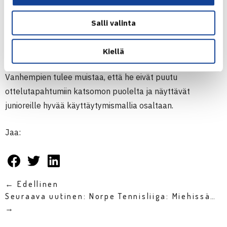
Kilpailunjärjestäjä tulee puuttumaan myös tahalliseen
Salli valinta
väärin tuomitsemiseen. Puuttuminen tapahtuu
pisterangaistusjärjestelmän kautta.
Kiellä
Vanhempien tulee muistaa, että he eivät puutu
ottelutapahtumiin katsomon puolelta ja näyttävät
junioreille hyvää käyttäytymismallia osaltaan.
Jaa:
← Edellinen
Seuraava uutinen: Norpe Tennisliiga: Miehissä…
→