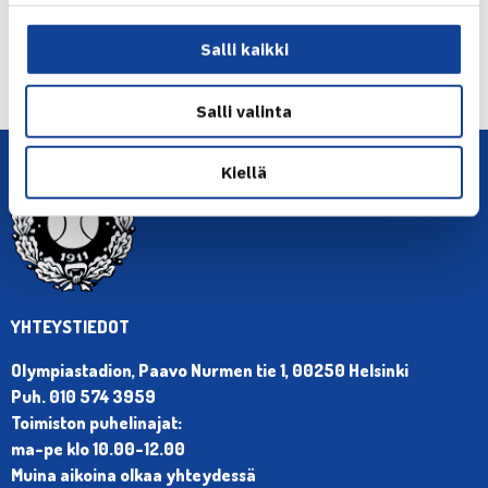
← Edellinen
Salli kaikki
Seuraava uutinen: Henri Kontinen nelinpelin… →
Salli valinta
Kiellä
YHTEYSTIEDOT
Olympiastadion, Paavo Nurmen tie 1, 00250 Helsinki
Puh. 010 574 3959
Toimiston puhelinajat:
ma-pe klo 10.00-12.00
Muina aikoina olkaa yhteydessä