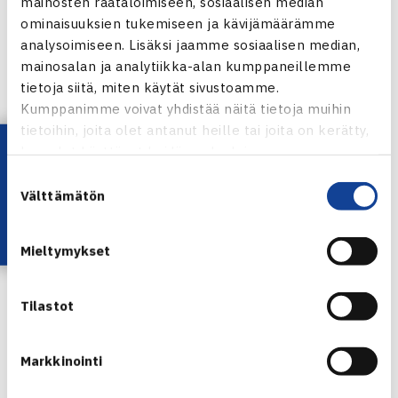
mainosten räätälöimiseen, sosiaalisen median
Välieriä: Pierre Godfroid Belgia (1.) – Joakim Berner (3.)
ominaisuuksien tukemiseen ja kävijämäärämme
76(5) 16 64
analysoimiseen. Lisäksi jaamme sosiaalisen median,
mainosalan ja analytiikka-alan kumppaneillemme
Nelinpeli
tietoja siitä, miten käytät sivustoamme.
Loppuottelu: Joakim Berner/Pierre Godfroid Belgia (1.) –
Kumppanimme voivat yhdistää näitä tietoja muihin
Christian Bauer Itävalta/Frits Raijmakers Hollanti 76(5) 63
tietoihin, joita olet antanut heille tai joita on kerätty,
Lataa OmaTennis!
kun olet käyttänyt heidän palvelujaan.
Turnaus verkossa
Suostumuksen
Välttämätön
valinta
Mieltymykset
Joakim Berner
Tilastot
Jaa:
Markkinointi