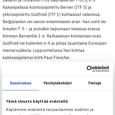
Bauerin ja Hollannin Frits Raijmakersin 7-6(5) 6-3.
Kaksinpelissä kolmossijoitettu Berner (ITF 5) ja
ykkössijoitettu Godfroid (ITF 1) kohtasivat välierissä.
Belgialainen vei vaivoin ensimmäisen erän -hän voitti tie-
breakin 7-5 – ja joutuikin taipumaan toisessa erässä
Kimmen Bernerille 1-6. Ratkaisevan kolmannen erän
Godfroid vei kuitenkin 6-4 ja pelaa lauantaina Euroopan
mestaruudesta. Loppuottelussa hän kohtaa
kakkossijoitetun britti Paul Frenchin.
Berner ja Godfroid kohtasivat nyt seitsemännen kerran.
Voitot ovat Godfroidin eduksi 4-3.
Suostumus
Yksityiskohdat
Tietoja
Seniorien 38. EM-kisat sisäkentillä
17.-25.1.2014 Seefeld, Itävalta
Tämä sivusto käyttää evästeitä
M55
Käytämme evästeitä tarjoamamme sisällön ja
Kaksinpeli