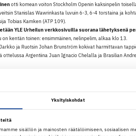
inen
otti komean voiton Stockholm Openin kaksinpelin toisell
Sveitsin Stanislas Wawrinkasta luvuin 6-3, 6-4 torstaina ja koht
sija Tobias Kamken (ATP 109).
etään YLE Urheilun verkkosivuilla suorana lähetyksenä perj
 on kentän toinen: ensimmäinen, nelinpelim, alkaa klo 13.
 Jarkko ja Ruotsin Johan Brunström kokivat harmittavan tappio
 ottelussa Argentiina Juan Ignacio Chelalla ja Brasilian Andre
aus
pen
011 Tukholma
Yksityiskohdat
Jarkko Nieminen – Stanslas Wawrinka Sveitsi (3.) 63 64
teitä
 Juan Iganacio Chela Argentiina/Andre Sa Brasilia – Johan Br
mamme sisällön ja mainosten räätälöimiseen, sosiaalisen m
7) 76(4) [10-8]