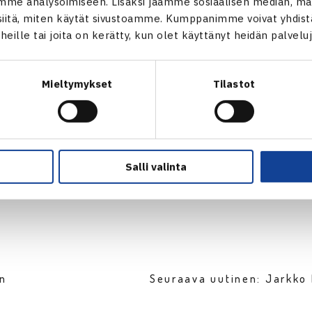
me analysoimiseen. Lisäksi jaamme sosiaalisen median, mai
itä, miten käytät sivustoamme. Kumppanimme voivat yhdistää
lun verkkosivut
t heille tai joita on kerätty, kun olet käyttänyt heidän palvelu
m Openin verkkosivut
Mieltymykset
Tilastot
Jarkko Nieminen
Salli valinta
en
Seuraava uutinen: Jarkko