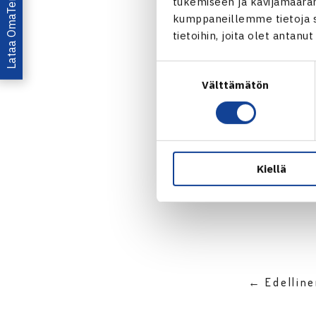
Lataa OmaTennis!
tukemiseen ja kävijämääräm
kumppaneillemme tietoja si
Yle Urhei
tietoihin, joita olet antanu
Stockhol
Suostumuksen
Välttämätön
valinta
Jaa:
Kiellä
← Edellin