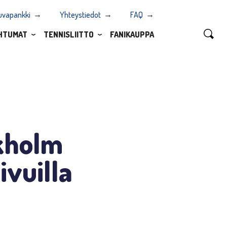
uvapankki
Yhteystiedot
FAQ
HTUMAT
TENNISLIITTO
FANIKAUPPA
ckholm
ivuilla