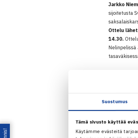
Jarkko Niem
sijoitetusta 
saksalaiskar
Ottelu lähet
14.30.
Ottelu
Nelinpelissä
tasaväkisessä
ATP250-turn
Stockholm O
16.-23.10.2
Kaksinpeli
Suostumus
2.kierrosta: 
Nelinpeli
Tämä sivusto käyttää eväs
1.kierrosta:
Käytämme evästeitä tarjoa
Nieminen 67(