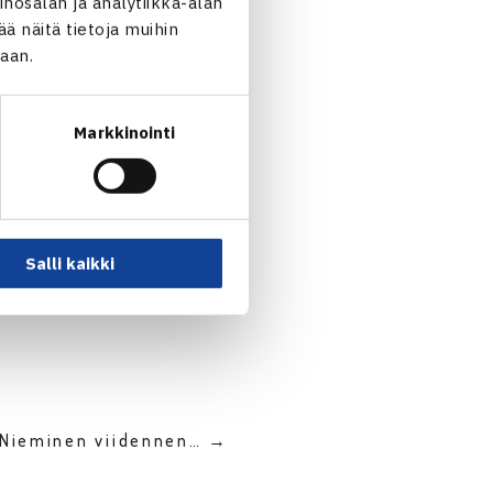
nosalan ja analytiikka-alan
 näitä tietoja muihin
jaan.
Markkinointi
Salli kaikki
 Nieminen viidennen… →