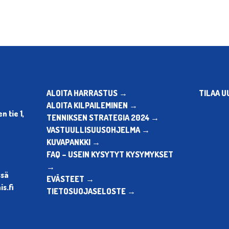
ALOITA HARRASTUS →
TILAA U
ALOITA KILPAILEMINEN →
 tie 1,
TENNIKSEN STRATEGIA 2024 →
VASTUULLISUUSOHJELMA →
KUVAPANKKI →
FAQ – USEIN KYSYTYT KYSYMYKSET
→
ssä
EVÄSTEET →
s.fi
TIETOSUOJASELOSTE →