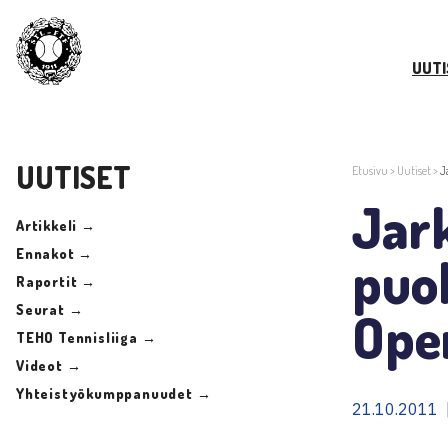
UUTI
UUTISET
Etusivu
>
Uutiset
>
J
Jar
Artikkeli →
Ennakot →
puol
Raportit →
Seurat →
Open
TEHO Tennisliiga →
Videot →
Yhteistyökumppanuudet →
21.10.2011 