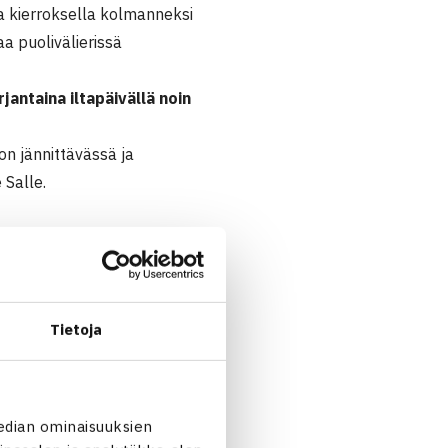
a kierroksella kolmanneksi
aa puolivälierissä
antaina iltapäivällä noin
n jännittävässä ja
 Salle.
Tietoja
unström Ruotsi/Jarkko
edian ominaisuuksien