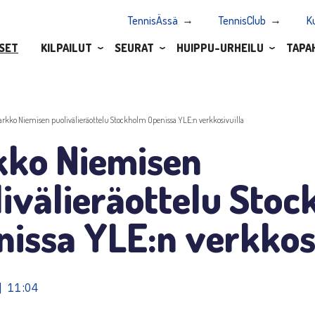
TennisÄssä
TennisClub
K
SET
KILPAILUT
SEURAT
HUIPPU-URHEILU
TAPA
arkko Niemisen puolivälieräottelu Stockholm Openissa YLE:n verkkosivuilla
kko Niemisen
ivälieräottelu Sto
issa YLE:n verkkos
| 11:04