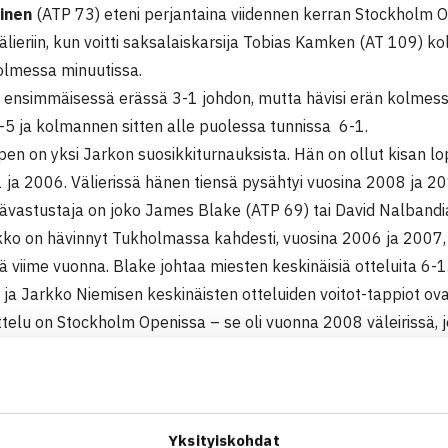
inen
(ATP 73) eteni perjantaina viidennen kerran Stockholm 
älieriin, kun voitti saksalaiskarsija Tobias Kamken (AT 109) 
kolmessa minuutissa.
 ensimmäisessä erässä 3-1 johdon, mutta hävisi erän kolmessa
-5 ja kolmannen sitten alle puolessa tunnissa 6-1.
en on yksi Jarkon suosikkiturnauksista. Hän on ollut kisan lo
 ja 2006. Välierissä hänen tiensä pysähtyi vuosina 2008 ja 20
rävastustaja on joko James Blake (ATP 69) tai David Nalbandi
kko on hävinnyt Tukholmassa kahdesti, vuosina 2006 ja 2007, 
sä viime vuonna. Blake johtaa miesten keskinäisiä otteluita 6-1
ja Jarkko Niemisen keskinäisten otteluiden voitot-tappiot ovat
ttelu on Stockholm Openissa – se oli vuonna 2008 väleirissä, j
tä Nalbandian ovat sijoitettamattomia; Blake voitti toisella k
an Martin del Potron ja Nalbandian seitsemänneksi sijoitetun 
lbandianin ottelu alkaa Kungliga Tennishallenissa aikaisintaa
räottelu nähdään YLE Urheilun verkkosivuilla huomenna. Otte
Yksityiskohdat