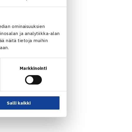
edian ominaisuuksien
nosalan ja analytiikka-alan
 näitä tietoja muihin
jaan.
Markkinointi
Salli kaikki