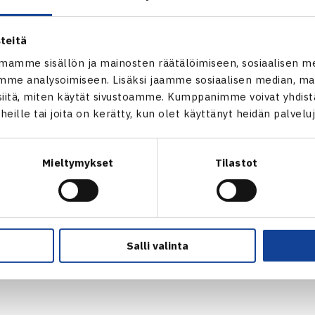
rjantai-iltana.
teitä
aus
mamme sisällön ja mainosten räätälöimiseen, sosiaalisen m
pen
me analysoimiseen. Lisäksi jaamme sosiaalisen median, mai
011 Tukholma
itä, miten käytät sivustoamme. Kumppanimme voivat yhdistää
t heille tai joita on kerätty, kun olet käyttänyt heidän palvelu
ä: Jarkko Nieminen – Tobias Kamke Saksa (karsija) 36 75 61
m Openin verkkosivut
Mieltymykset
Tilastot
iemisen verkkosivut
Salli valinta
Jarkko Nieminen