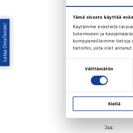
myöhemmin pe
Tämä sivusto käyttää eväs
ATP250-turn
Lataa OmaTennis!
Käytämme evästeitä tarjoa
Stockholm O
tukemiseen ja kävijämääräm
17.-23.10.2
kumppaneillemme tietoja si
Kaksinpeli
tietoihin, joita olet antanu
Puolivälieri
Suostumuksen
Stockhol
Välttämätön
valinta
Jarkko N
Kiellä
Jaa: