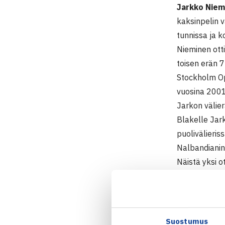
Jarkko Niem
kaksinpelin v
tunnissa ja 
Nieminen otti
toisen erän 7
Stockholm Op
vuosina 2001
Jarkon välie
Blakelle Jar
puolivälieris
Nalbandianin 
Näistä yksi o
Sekä Blake et
Argentiina Ju
Blaken ja Na
Jarkon välie
Suostumus