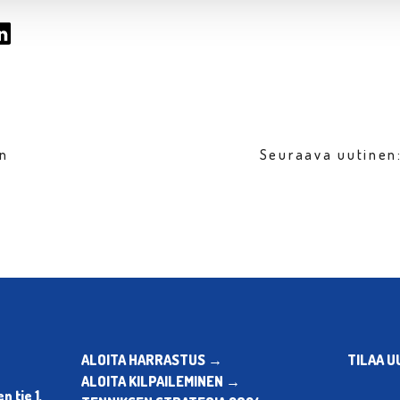
en
Seuraava uutinen
ALOITA HARRASTUS →
TILAA U
ALOITA KILPAILEMINEN →
 tie 1,