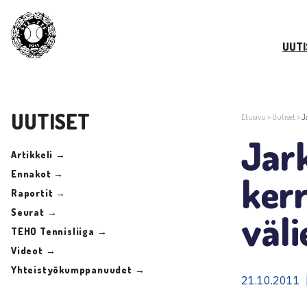
UUTI
UUTISET
Etusivu
>
Uutiset
>
J
Jar
Artikkeli →
Ennakot →
ker
Raportit →
Seurat →
väli
TEHO Tennisliiga →
Videot →
Yhteistyökumppanuudet →
21.10.2011 