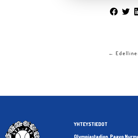
← Edellin
YHTEYSTIEDOT
Olympiastadion, Paavo Nurmen