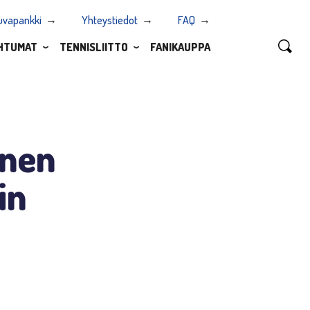
uvapankki
Yhteystiedot
FAQ
HTUMAT
TENNISLIITTO
FANIKAUPPA
nnen
in