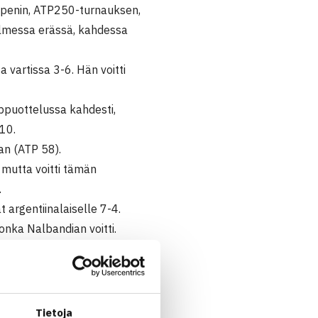
Openin, ATP250-turnauksen,
kolmessa erässä, kahdessa
 vartissa 3-6. Hän voitti
ppuottelussa kahdesti,
10.
an (ATP 58).
mutta voitti tämän
.
 argentiinalaiselle 7-4.
onka Nalbandian voitti.
ierroksella kakkossijoitetun
Kroatian Ivan Dodigin.
n klo 19.30 Suomen aikaa.
lun alkamisaika ratkeaa
Tietoja