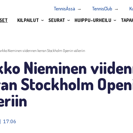
TennisÄssä
TennisClub
K
SET
KILPAILUT
SEURAT
HUIPPU-URHEILU
TAPA
arkko Nieminen viidennen kerran Stockholm Openin välieriin
kko Nieminen viide
ran Stockholm Open
eriin
| 17:06