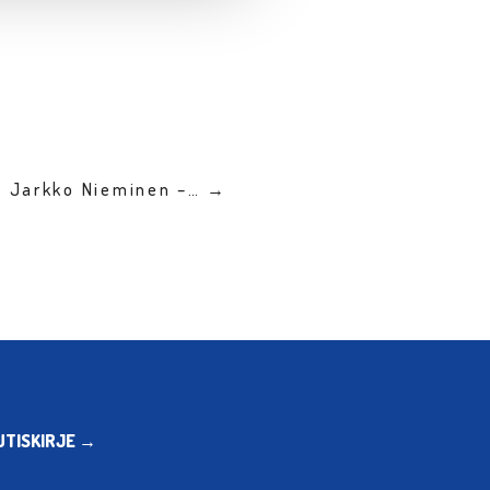
: Jarkko Nieminen –… →
UTISKIRJE →