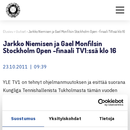
Etusivu
>
Uutiset
>
Jarkko Niemisen ja Gael Monfilsin Stockholm Open -finaali TV1:ssä klo 16
Jarkko Niemisen ja Gael Monfilsin
Stockholm Open -finaali TV1:ssä klo 16
23.10.2011 | 09:39
YLE TV1 on tehnyt ohjelmanmuutoksen ja esittää suorana
Kungliga Tennishallenista Tukholmasta tämän vuoden
ATP250-turnauksen, Stockholm Openin, kaksinpelin
loppuottelun, jossa kohtaavat Jarkko Nieminen
ja Ranskan Gael Monfils.
Suostumus
Yksityiskohdat
Tietoja
Ottelu alka aklo 16 ja se on nähtävissä myös YLE Urheilun