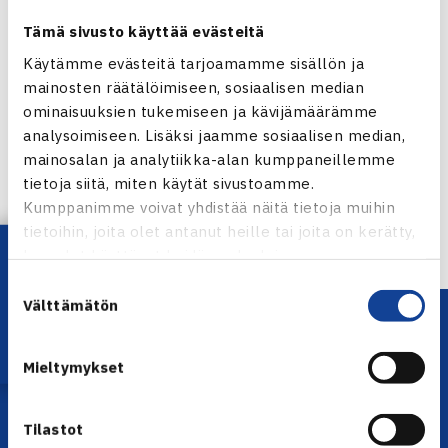
verkkosivuilla.
Tämä sivusto käyttää evästeitä
Käytämme evästeitä tarjoamamme sisällön ja
mainosten räätälöimiseen, sosiaalisen median
Jaa:
ominaisuuksien tukemiseen ja kävijämäärämme
analysoimiseen. Lisäksi jaamme sosiaalisen median,
mainosalan ja analytiikka-alan kumppaneillemme
tietoja siitä, miten käytät sivustoamme.
Kumppanimme voivat yhdistää näitä tietoja muihin
← Edellinen
tietoihin, joita olet antanut heille tai joita on kerätty,
Seuraava uutinen: Gael Monfils voitti… →
Lataa OmaTennis!
kun olet käyttänyt heidän palvelujaan.
Suostumuksen
Välttämätön
valinta
Mieltymykset
Tilastot