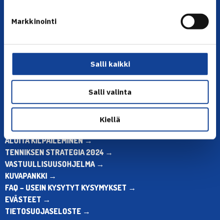
YHTEYSTIEDOT
Markkinointi
Olympiastadion, Paavo Nurmen tie 1, 00250 Helsinki
Puh. 010 574 3959
Toimiston puhelinajat:
Salli kaikki
ma-pe klo 10.00-12.00
Muina aikoina olkaa yhteydessä
sähköpostitse: toimisto@tennis.fi
Salli valinta
KAIKKI YHTEYSTIEDOT →
Kiellä
ALOITA HARRASTUS →
ALOITA KILPAILEMINEN →
TENNIKSEN STRATEGIA 2024 →
VASTUULLISUUSOHJELMA →
KUVAPANKKI →
FAQ – USEIN KYSYTYT KYSYMYKSET →
EVÄSTEET →
TIETOSUOJASELOSTE →