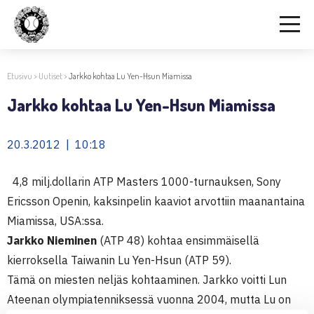
Etusivu
>
Uutiset
>
Jarkko kohtaa Lu Yen-Hsun Miamissa
Jarkko kohtaa Lu Yen-Hsun Miamissa
20.3.2012 | 10:18
4,8 milj.dollarin ATP Masters 1000-turnauksen, Sony
Ericsson Openin, kaksinpelin kaaviot arvottiin maanantaina
Miamissa, USA:ssa.
Jarkko Nieminen
(ATP 48) kohtaa ensimmäisellä
kierroksella Taiwanin Lu Yen-Hsun (ATP 59).
Tämä on miesten neljäs kohtaaminen. Jarkko voitti Lun
Ateenan olympiatenniksessä vuonna 2004, mutta Lu on