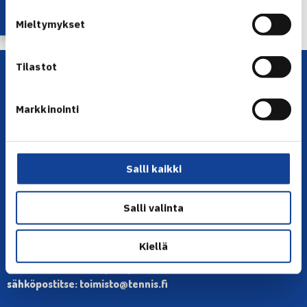
Seuraava uutinen: Suomen Fed Cup… →
Mieltymykset
Tilastot
Markkinointi
Salli kaikki
YHTEYSTIEDOT
Olympiastadion, Paavo Nurmen tie 1, 00250 Helsinki
Salli valinta
Puh. 010 574 3959
Toimiston puhelinajat:
Kiellä
ma-pe klo 10.00-12.00
Muina aikoina olkaa yhteydessä
sähköpostitse: toimisto@tennis.fi