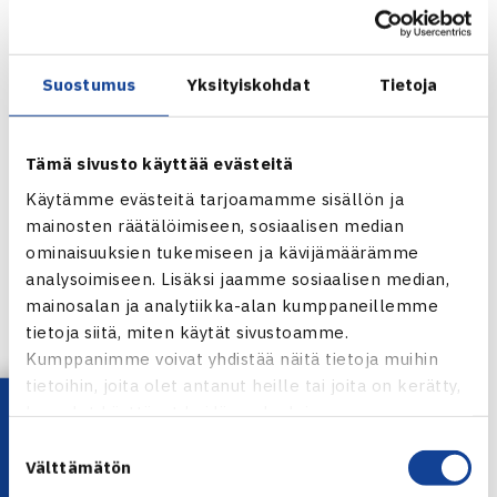
ottanut Jarkosta sen jälkeen kaksi voittoa, vuonna 2010
Johannesburgissa ja viime vuonna Hallessa.
Nelinpelin kaavio arvotaan keskiviikkona.
Suostumus
Yksityiskohdat
Tietoja
Sony Ericosson Openin verkkosivut
Jarkko Niemisen verkkosivut
Tämä sivusto käyttää evästeitä
Käytämme evästeitä tarjoamamme sisällön ja
mainosten räätälöimiseen, sosiaalisen median
ominaisuuksien tukemiseen ja kävijämäärämme
analysoimiseen. Lisäksi jaamme sosiaalisen median,
mainosalan ja analytiikka-alan kumppaneillemme
tietoja siitä, miten käytät sivustoamme.
Kumppanimme voivat yhdistää näitä tietoja muihin
Jaa:
tietoihin, joita olet antanut heille tai joita on kerätty,
Lataa OmaTennis!
kun olet käyttänyt heidän palvelujaan.
Suostumuksen
Välttämätön
valinta
← Edellinen