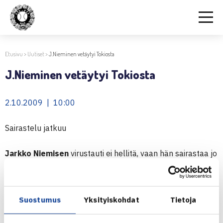
Etusivu
>
Uutiset
>
J.Nieminen vetäytyi Tokiosta
J.Nieminen vetäytyi Tokiosta
2.10.2009 | 10:00
Sairastelu jatkuu
Jarkko Niemisen
virustauti ei hellitä, vaan hän sairastaa jo
kymmenettä päivää. Hän joutui torstaina vetäytymään
Tokion ATP-turnauksesta. Tätä ennen hänen piti jättää
väliin Metzin ja Bangkokin ATP-kisat.
Suostumus
Yksityiskohdat
Tietoja
Nieminen kirjoittaa omasta tautitilanteestaan