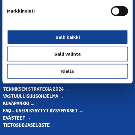
YHTEYSTIEDOT
Markkinointi
Olympiastadion, Paavo Nurmen tie 1, 00250 Helsinki
Puh. 010 574 3959
Toimiston puhelinajat:
ma-pe klo 10.00-12.00
Salli kaikki
Muina aikoina olkaa yhteydessä
sähköpostitse: toimisto@tennis.fi
Salli valinta
KAIKKI YHTEYSTIEDOT →
Kiellä
ALOITA HARRASTUS →
ALOITA KILPAILEMINEN →
TENNIKSEN STRATEGIA 2024 →
VASTUULLISUUSOHJELMA →
KUVAPANKKI →
FAQ – USEIN KYSYTYT KYSYMYKSET →
EVÄSTEET →
TIETOSUOJASELOSTE →