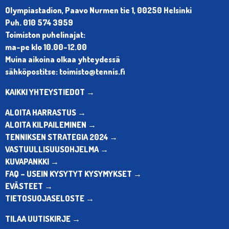
Olympiastadion, Paavo Nurmen tie 1, 00250 Helsinki
Puh. 010 574 3959
Toimiston puhelinajat:
ma-pe klo 10.00-12.00
Muina aikoina olkaa yhteydessä
sähköpostitse: toimisto@tennis.fi
KAIKKI YHTEYSTIEDOT →
ALOITA HARRASTUS →
ALOITA KILPAILEMINEN →
TENNIKSEN STRATEGIA 2024 →
VASTUULLISUUSOHJELMA →
KUVAPANKKI →
FAQ – USEIN KYSYTYT KYSYMYKSET →
EVÄSTEET →
TIETOSUOJASELOSTE →
TILAA UUTISKIRJE →