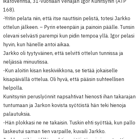
ikätoverinsa, 31-vuotiaan Venäjän Igor Kunitsynin (ATP
168).
-Yritin pelata niin, että itse nauttisin pelistä, totesi Jarkko
ottelun jälkeen. – Pyrin eteenpäin ja painoin päälle. Tunsin
olevani selvästi parempi kun pidin tempoa yllä. Igor pelasi
hyvin, kun hänelle antoi aikaa.
Jarkko oli tyytyväinen, että selvitti ottelun tunnissa ja
neljässä minuutissa.
-Kun aloitin kisan keskiviikkona, se tietää jokaiselle
kisapäivällä ottelua. Oli hyvä, että pääsin suhteellisen
helpolla.
Kunitsynin peruslyönnit napsahtivat hienosti ihan takarajan
tuntumaan ja Jarkon kovista syötöistä hän teki hienoja
palautuksia.
-Hän plokkasi ne ne takaisin. Tuskin ehti syöttää, kun pallo
laskeutui saman tien varpaille, kuvaili Jarkko.