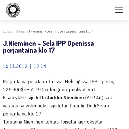
Etusivu
>
Uutiset
>
J.Nieminen – Sela IPP Openissa perjantaina klo 17
J.Nieminen – Sela IPP Openissa
perjantaina klo 17
16.11.2012 | 12:14
Perjantaina pelataan Talissa, Helsingissä IPP Openin,
125.000$+H ATP Challengerin, puolivälierät.
Kisan ykkössijoitettu
Jarkko Nieminen
(ATP 46) saa
vastaansa viidenneksi sijoitetun Israelin Dudi Selan
perjantaina klo 17.
Torstaina Nieminen kohtasi toisella kierroksella