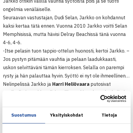
Jarkko ottikin välillä vauhtia syötöistä pois ja se tuotti
ongelmia venäläiselle.
Seuraavan vastustajan, Dudi Selan, Jarkko on kohdannut
kaksi kertaa tätä ennen. Vuonna 2010 Jarkko voitti Selan
Memphisissä, mutta hävisi Delray Beachissä tänä vuonna
4-6, 4-6.
-Itse pelasin tuon tappio-ottelun huonosti, kertoi Jarkko. –
Jos pystyn pitämään vauhtia ja pelaan laadukkaasti,
uskon selvittäväni tämän kierroksen. Selalla on parempi
rysty ja hän palauttaa hyvin. Syöttö ei nyt ole ihmeellinen…
Nelinpelissä Jarkko ja
Harri Heliövaara
putosivat
puolivälierissä ykkössijoitetuille Tsekin Lukas Dlouhylle ja
Slovakian Michal Mertinakille, kun hävisivät ottelutie-
breakin 9-11..
Suostumus
Yksityiskohdat
Tietoja
IPP Open 2012