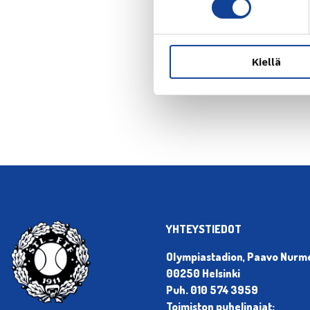
Kiellä
← Edellin
YHTEYSTIEDOT
Olympiastadion, Paavo Nurmen
00250 Helsinki
Puh. 010 574 3959
Toimiston puhelinajat: