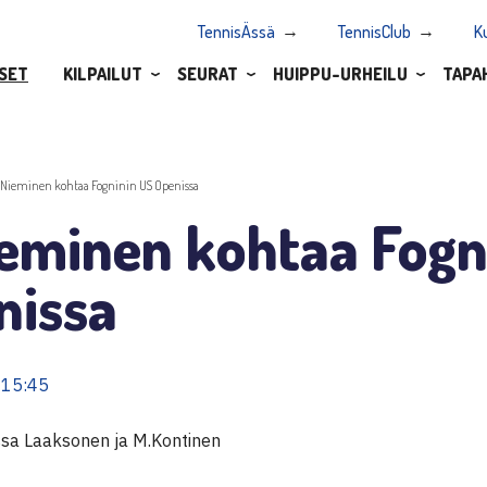
TennisÄssä
TennisClub
K
SET
KILPAILUT
SEURAT
HUIPPU-URHEILU
TAPA
.Nieminen kohtaa Fogninin US Openissa
ieminen kohtaa Fogn
nissa
 15:45
ssa Laaksonen ja M.Kontinen