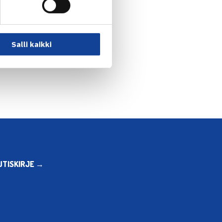
Salli kaikki
ttelussa Hollannissa… →
UTISKIRJE →