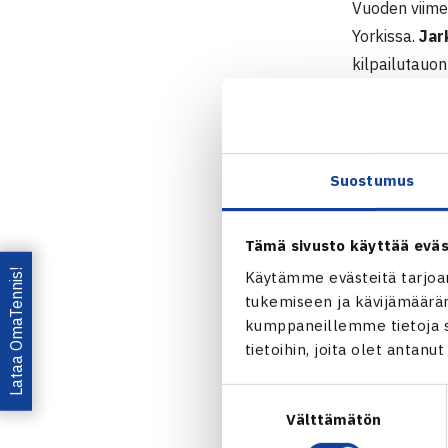
Vuoden viime
Yorkissa.
Jar
kilpailutauon
Nieminen-Fogn
Ranska (7.) 
US Openissa 
Laaksonen
j
Suostumus
viikolla.
Tämä sivusto käyttää eväs
US Open
Lataa OmaTennis!
Käytämme evästeitä tarjoa
Jarkko N
tukemiseen ja kävijämääräm
Henri La
kumppaneillemme tietoja si
tietoihin, joita olet antanu
Jaa:
Suostumuksen
Välttämätön
valinta