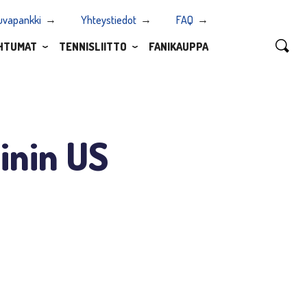
uvapankki
Yhteystiedot
FAQ
HTUMAT
TENNISLIITTO
FANIKAUPPA
inin US