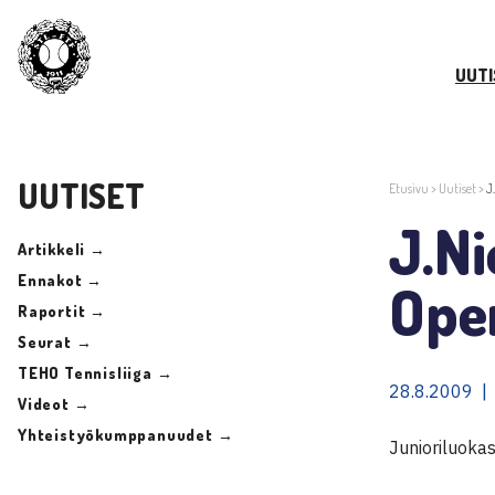
UUTI
UUTISET
Etusivu
>
Uutiset
>
J
J.N
Artikkeli →
Ennakot →
Ope
Raportit →
Seurat →
TEHO Tennisliiga →
28.8.2009 |
Videot →
Yhteistyökumppanuudet →
Junioriluoka