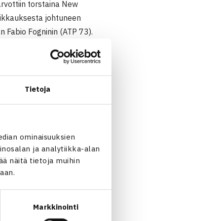
rvottiin torstaina New
leikkauksesta johtuneen
n Fabio Fogninin (ATP 73).
ttelusta Jo-Wilfried Tsonga
aksinpelin pääsarjassa
Henri
elataan US Openin toisella
Tietoja
edian ominaisuuksien
nosalan ja analytiikka-alan
 näitä tietoja muihin
jaan.
Markkinointi