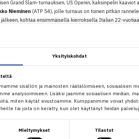
isen Grand Slam-turnauksen, US Openin, kaksinpelin kaaviot a
kko Nieminen
(ATP 54), jolle turnaus on toinen pitkän ranne
 jälkeen, kohtaa ensimmäisellä kierroksella Italian 22-vuotiaa
ini –ottelun voittaja kohtaa toisella kierroksella voittajan o
– Chase Buchanan USA.
on Jarkko Niemisen lisäksi kaksi suomalaisjunioria, poikien k
a karsinnoissa
Micke Kontinen
. Junioriturnauksen pääsarjat p
Yksityiskohdat
teitä
mamme sisällön ja mainosten räätälöimiseen, sosiaalisen m
iemisen verkkosivut
me analysoimiseen. Lisäksi jaamme sosiaalisen median, mai
aksosen verkkosivut
itä, miten käytät sivustoamme. Kumppanimme voivat yhdistää
t heille tai joita on kerätty, kun olet käyttänyt heidän palvelu
Mieltymykset
Tilastot