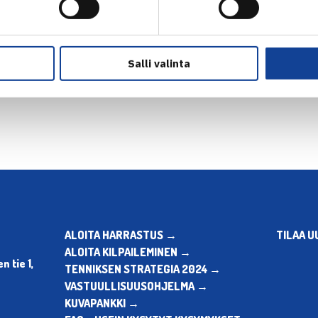
Salli valinta
en
Seuraava uutinen: T.Nieminen loppuo
ALOITA HARRASTUS →
TILAA U
ALOITA KILPAILEMINEN →
 tie 1,
TENNIKSEN STRATEGIA 2024 →
VASTUULLISUUSOHJELMA →
KUVAPANKKI →