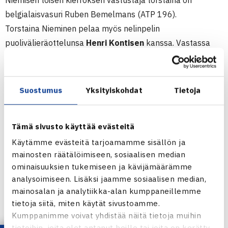
Niemisen toisen kierroksen vastustaja torstaina on
belgialaisvasuri Ruben Bemelmans (ATP 196).
Torstaina Nieminen pelaa myös nelinpelin
puolivälieräottelunsa
Henri Kontisen
kanssa. Vastassa
ovat Australian Rameez Junaid ja Italina Alessandro Motti.
Toinen suomalaispari,
Harri Heliövaara/Henri Laaksonen,
sen sijaan joutui taipumaan neljänneksi sijoitetuille
Suostumus
Yksityiskohdat
Tietoja
tsekeille Leos Friedl ja David Skoch. Ottelutie-breakissa
tsekit olivat luvuin 10-5 parempia.
Tämä sivusto käyttää evästeitä
Keskiviikkona klo 17 on Henri Kontisen vuoro aloittaa
Käytämme evästeitä tarjoamamme sisällön ja
kaksinpeliurakkansa Talissa. Hän kohtaa kisan
mainosten räätälöimiseen, sosiaalisen median
seitsemänneksi sijoitetun Saksan Michael Berrerin, joka
ominaisuuksien tukemiseen ja kävijämäärämme
viime viikolla voitti ATP Challenger-kisan kaksinpelin
analysoimiseen. Lisäksi jaamme sosiaalisen median,
Bratislavassa.
mainosalan ja analytiikka-alan kumppaneillemme
tietoja siitä, miten käytät sivustoamme.
Kaksinpelin kaavio
Kumppanimme voivat yhdistää näitä tietoja muihin
Nelinpelin kaavio
tietoihin, joita olet antanut heille tai joita on kerätty,