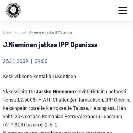
Etusivu
>
Uutiset
>
J.Nieminen jatkaa IPP Openissa
J.Nieminen jatkaa IPP Openissa
25.11.2009 | 09:00
Keskiviikkona kentällä H.Kontinen
Ykkössijoitettu
Jarkko Nieminen
selvitti tiistaina helposti
tiensä 12.500$+H ATP Challenger-turnauksen, IPP Openin,
kaksinpelin toiselle kierrokselle Talissa, Helsingissä. Hän
voitti 20-vuotiaan Romanian Petru-Alexandru Luncanun
(ATP 313) luvuin 6-2, 6-1.