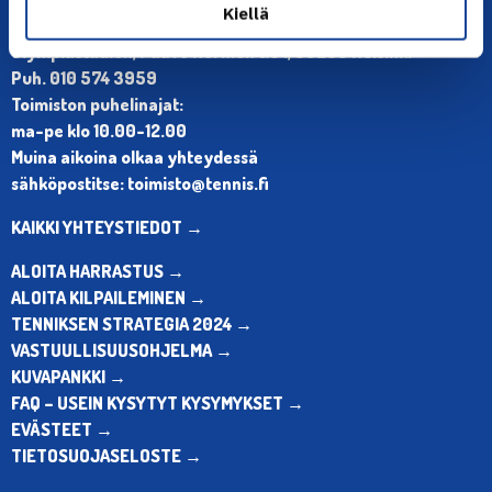
YHTEYSTIEDOT
Kiellä
Olympiastadion, Paavo Nurmen tie 1, 00250 Helsinki
Puh. 010 574 3959
Toimiston puhelinajat:
ma-pe klo 10.00-12.00
Muina aikoina olkaa yhteydessä
sähköpostitse: toimisto@tennis.fi
KAIKKI YHTEYSTIEDOT →
ALOITA HARRASTUS →
ALOITA KILPAILEMINEN →
TENNIKSEN STRATEGIA 2024 →
VASTUULLISUUSOHJELMA →
KUVAPANKKI →
FAQ – USEIN KYSYTYT KYSYMYKSET →
EVÄSTEET →
TIETOSUOJASELOSTE →