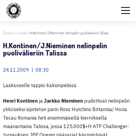
Etusivu
>
Uutiset
>
H.Kontinen/J.Nieminen nelinpelin puolivälieriin Talissa
H.Kontinen/J.Nieminen nelinpelin
puolivälieriin Talissa
24.11.2009 | 08:30
Laaksoselle tappio kaksinpelissä
Henri Kontinen
ja
Jarkko Nieminen
pudottivat nelinpelin
ykköseksi sijoitetun parin Ross Hutchins Britannia/ Horia
Tecau Romania heti ensimmäisellä kierroksella
maanantaina Talissa, jossa 125.000$+H ATP Challenger-
turnauksen, IPP Openin pääsarjat käynnistyivät.