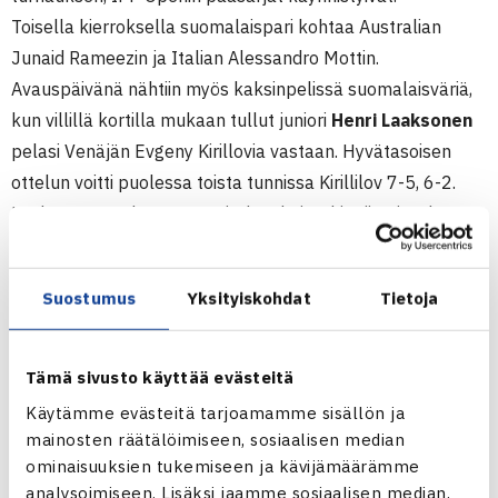
Toisella kierroksella suomalaispari kohtaa Australian
Junaid Rameezin ja Italian Alessandro Mottin.
Avauspäivänä nähtiin myös kaksinpelissä suomalaisväriä,
kun villillä kortilla mukaan tullut juniori
Henri Laaksonen
pelasi Venäjän Evgeny Kirillovia vastaan. Hyvätasoisen
ottelun voitti puolessa toista tunnissa Kirillilov 7-5, 6-2.
Laaksosen osalta turnaus jatkuu kuitenkin tiistaina, kun
hän ja
Harri Heliövaara
kohtaavat nelinpelin
ensimmäisellä kierroksella neljänneksi sijoitetun
Suostumus
Yksityiskohdat
Tietoja
tsekkiparin Leos Friedl/David Skoch.
Tiistaina Talin keskuskentällä – aikaisintaan klo 17.30 –
nähdään kisan ykkössijoitetun Jarkko Niemisen ja Romania
Tämä sivusto käyttää evästeitä
Petru-Alexandru Luncanun ensimmäisen kierroksen ottelu,
Käytämme evästeitä tarjoamamme sisällön ja
jonka perään pelaavat sitten villin kortin saaneet
mainosten räätälöimiseen, sosiaalisen median
Heliövaara ja Laaksonen tsekkiparia vastaan.
ominaisuuksien tukemiseen ja kävijämäärämme
analysoimiseen. Lisäksi jaamme sosiaalisen median,
Kaksinpelin kaavion kolmas suomalainen, Henri Kontinen,