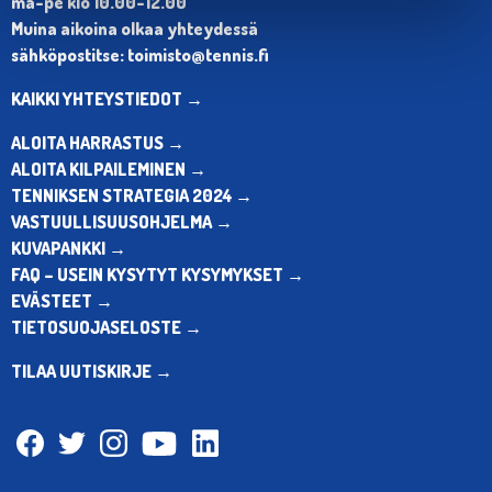
ma-pe klo 10.00-12.00
Muina aikoina olkaa yhteydessä
sähköpostitse: toimisto@tennis.fi
KAIKKI YHTEYSTIEDOT →
ALOITA HARRASTUS →
ALOITA KILPAILEMINEN →
TENNIKSEN STRATEGIA 2024 →
VASTUULLISUUSOHJELMA →
KUVAPANKKI →
FAQ – USEIN KYSYTYT KYSYMYKSET →
EVÄSTEET →
TIETOSUOJASELOSTE →
TILAA UUTISKIRJE →