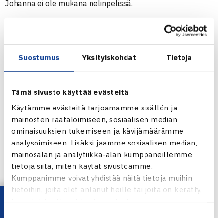
Johanna ei ole mukana nelinpelissä.
Naisten 10.000$ ITF-turnaus
18.-25.2.2012 Helsingborg, Ruotsi
Kaksinpelin karsinta
Suostumus
Yksityiskohdat
Tietoja
2.kierrosta (voittajat pääsarjaan): Johanna Hyöty – Maria
Jespersen Tanska 46 62 63
Tämä sivusto käyttää evästeitä
Käytämme evästeitä tarjoamamme sisällön ja
Helsingborgin naisten ITF-turnaus verkossa
mainosten räätälöimiseen, sosiaalisen median
ominaisuuksien tukemiseen ja kävijämäärämme
analysoimiseen. Lisäksi jaamme sosiaalisen median,
mainosalan ja analytiikka-alan kumppaneillemme
tietoja siitä, miten käytät sivustoamme.
Kumppanimme voivat yhdistää näitä tietoja muihin
Johanna Hyöty
tietoihin, joita olet antanut heille tai joita on kerätty,
kun olet käyttänyt heidän palvelujaan.
Jaa:
Suostumuksen