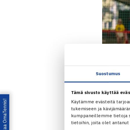
Suostumus
Tämä sivusto käyttää eväs
Lataa OmaTennis!
Käytämme evästeitä tarjoa
tukemiseen ja kävijämääräm
kumppaneillemme tietoja si
tietoihin, joita olet antanu