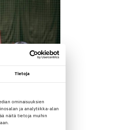
Tietoja
edian ominaisuuksien
nosalan ja analytiikka-alan
 näitä tietoja muihin
jaan.