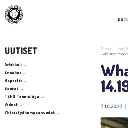
UUTI
UUTISET
Etusivu
>
Uutiset
>
S
>
WhatsApp Image 202
Wha
Artikkeli →
Ennakot →
14.1
Raportit →
Seurat →
TEHO Tennisliiga →
Videot →
7.10.2022 |
Yhteistyökumppanuudet →