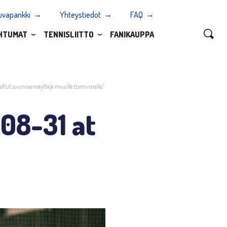
uvapankki
Yhteystiedot
FAQ
HTUMAT
TENNISLIITTO
FANIKAUPPA
n ollut suunnannäyttäjä muulle toiminnalle”
08-31 at