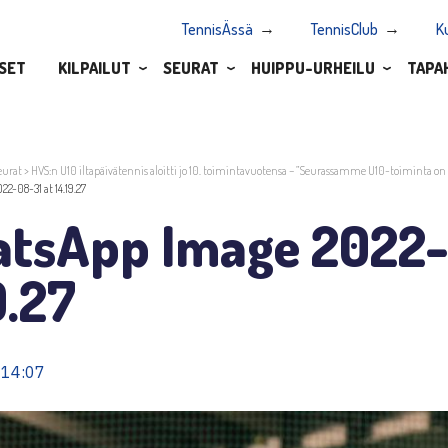
TennisÄssä
TennisClub
K
SET
KILPAILUT
SEURAT
HUIPPU-URHEILU
TAPA
eurat
>
HVS:n U10 iltapäivätennis aloitti jo 10. toimintavuotensa – ”Seurassamme U10-toiminta o
2-08-31 at 14.19.27
tsApp Image 2022-
9.27
 14:07