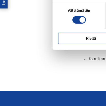
Suostumuksen
Välttämätön
valinta
Jaa:
Kiellä
← Edellin