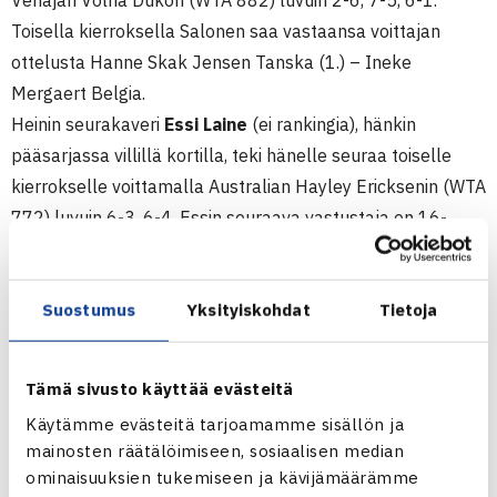
Venäjän Volha Dukon (WTA 882) luvuin 2-6, 7-5, 6-1.
Toisella kierroksella Salonen saa vastaansa voittajan
ottelusta Hanne Skak Jensen Tanska (1.) – Ineke
Mergaert Belgia.
Heinin seurakaveri
Essi Laine
(ei rankingia), hänkin
pääsarjassa villillä kortilla, teki hänelle seuraa toiselle
kierrokselle voittamalla Australian Hayley Ericksenin (WTA
772) luvuin 6-3, 6-4. Essin seuraava vastustaja on 16-
vuotias venäläiskarsija Renata Bakieva (ei rankingia).
Kolmas villikorttilainen, 16-vuotias TaTS:n
Johanna Hyöty
Suostumus
Yksityiskohdat
Tietoja
(ei rankingia) kävi tiukan taiston ikäisensä venäläiskarsija
Maria Kuznetsovan kanssa, mutta joutui taipumaan luvuin
2-6, 6-7(6).
Tämä sivusto käyttää evästeitä
Keskiviikkona turnauksen kaksinpelissä osaltaan avaavat
Käytämme evästeitä tarjoamamme sisällön ja
Katariina Tuohimaa
(ei rankingia) , joka kohtaa
mainosten räätälöimiseen, sosiaalisen median
eteläafrikkalaisen Tegan Edwardsin (WTA 961) ja
Emma
ominaisuuksien tukemiseen ja kävijämäärämme