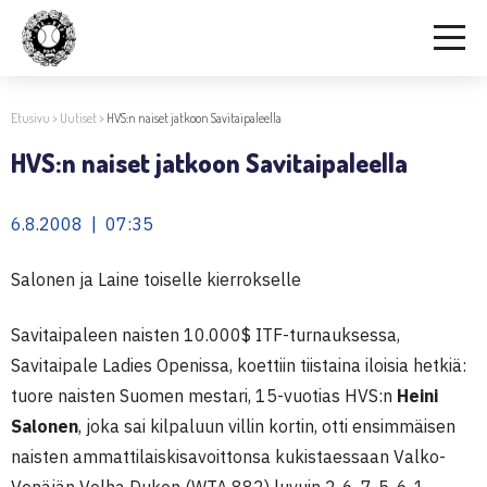
Etusivu
>
Uutiset
>
HVS:n naiset jatkoon Savitaipaleella
HVS:n naiset jatkoon Savitaipaleella
6.8.2008 | 07:35
Salonen ja Laine toiselle kierrokselle
Savitaipaleen naisten 10.000$ ITF-turnauksessa,
Savitaipale Ladies Openissa, koettiin tiistaina iloisia hetkiä:
tuore naisten Suomen mestari, 15-vuotias HVS:n
Heini
Salonen
, joka sai kilpaluun villin kortin, otti ensimmäisen
naisten ammattilaiskisavoittonsa kukistaessaan Valko-