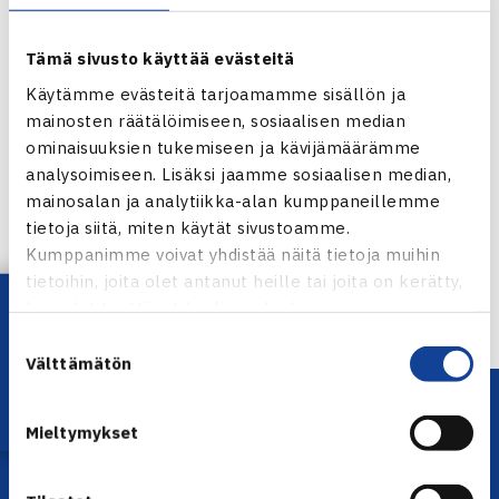
Tämä sivusto käyttää evästeitä
Käytämme evästeitä tarjoamamme sisällön ja
mainosten räätälöimiseen, sosiaalisen median
ominaisuuksien tukemiseen ja kävijämäärämme
Jaa:
analysoimiseen. Lisäksi jaamme sosiaalisen median,
mainosalan ja analytiikka-alan kumppaneillemme
tietoja siitä, miten käytät sivustoamme.
Kumppanimme voivat yhdistää näitä tietoja muihin
tietoihin, joita olet antanut heille tai joita on kerätty,
← Edellinen
Lataa OmaTennis!
kun olet käyttänyt heidän palvelujaan.
Suostumuksen
Välttämätön
valinta
Mieltymykset