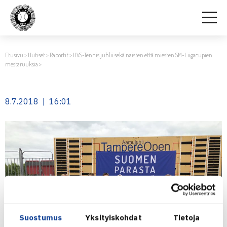
Etusivu
>
Uutiset
>
Raportit
>
HVS-Tennis juhlii sekä naisten että miesten SM-Liigacupien
mestaruuksia
>
8.7.2018 | 16:01
Suostumus
Yksityiskohdat
Tietoja