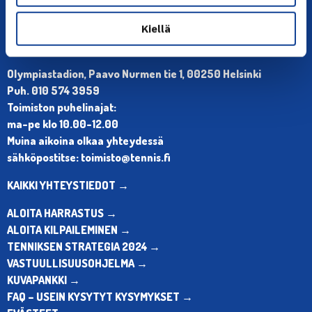
Kiellä
YHTEYSTIEDOT
Olympiastadion, Paavo Nurmen tie 1, 00250 Helsinki
Puh. 010 574 3959
Toimiston puhelinajat:
ma-pe klo 10.00-12.00
Muina aikoina olkaa yhteydessä
sähköpostitse: toimisto@tennis.fi
KAIKKI YHTEYSTIEDOT →
ALOITA HARRASTUS →
ALOITA KILPAILEMINEN →
TENNIKSEN STRATEGIA 2024 →
VASTUULLISUUSOHJELMA →
KUVAPANKKI →
FAQ – USEIN KYSYTYT KYSYMYKSET →