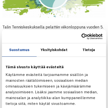
Talin Tenniskeskuksella pelattiin viikonloppuna vuoden 5.
Luokkamestaruussarjan osakilpailu HVS-Tenniksen
isännöimänä. Mukana oli peräti 225 pelaajaa B-E -
luokkien kaksinpeleissä ja nelinpeleissä 52 paria.
Suostumus
Yksityiskohdat
Tietoja
KATSO TULOKSET
Tämä sivusto käyttää evästeitä
Sarjan kokonaispistetilanteet
päivittyvät sivustollemme
Käytämme evästeitä tarjoamamme sisällön ja
tiistaina 10.9.
mainosten räätälöimiseen, sosiaalisen median
ominaisuuksien tukemiseen ja kävijämäärämme
analysoimiseen. Lisäksi jaamme sosiaalisen median,
6. Luokkamestaruussarjan osakilpailut 25.-27.10.
mainosalan ja analytiikka-alan kumppaneillemme
B-luokat: HyTS (Hyvinkää)
tietoja siitä, miten käytät sivustoamme.
C-luokat: V-P (Vantaa)