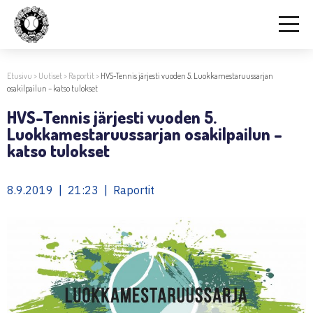
Etusivu
>
Uutiset
>
Raportit
>
HVS-Tennis järjesti vuoden 5. Luokkamestaruussarjan
osakilpailun – katso tulokset
HVS-Tennis järjesti vuoden 5.
Luokkamestaruussarjan osakilpailun –
katso tulokset
8.9.2019 | 21:23 | Raportit