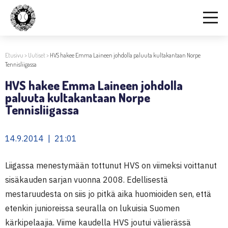
Etusivu
>
Uutiset
>
HVS hakee Emma Laineen johdolla paluuta kultakantaan Norpe
Tennisliigassa
HVS hakee Emma Laineen johdolla
paluuta kultakantaan Norpe
Tennisliigassa
14.9.2014 | 21:01
Liigassa menestymään tottunut HVS on viimeksi voittanut
sisäkauden sarjan vuonna 2008. Edellisestä
mestaruudesta on siis jo pitkä aika huomioiden sen, että
etenkin junioreissa seuralla on lukuisia Suomen
kärkipelaajia. Viime kaudella HVS joutui välierässä