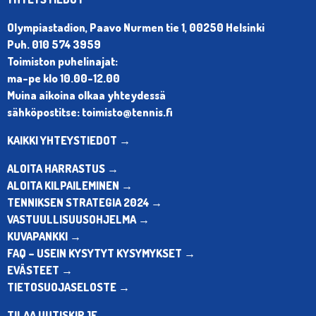
Olympiastadion, Paavo Nurmen tie 1, 00250 Helsinki
Puh. 010 574 3959
Toimiston puhelinajat:
ma-pe klo 10.00-12.00
Muina aikoina olkaa yhteydessä
sähköpostitse: toimisto@tennis.fi
KAIKKI YHTEYSTIEDOT →
ALOITA HARRASTUS →
ALOITA KILPAILEMINEN →
TENNIKSEN STRATEGIA 2024 →
VASTUULLISUUSOHJELMA →
KUVAPANKKI →
FAQ – USEIN KYSYTYT KYSYMYKSET →
EVÄSTEET →
TIETOSUOJASELOSTE →
TILAA UUTISKIRJE →