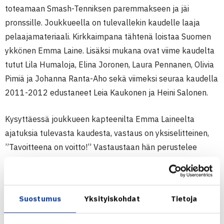
toteamaan Smash-Tenniksen paremmakseen ja jäi
pronssille. Joukkueella on tulevallekin kaudelle laaja
pelaajamateriaali. Kirkkaimpana tähtenä loistaa Suomen
ykkönen Emma Laine. Lisäksi mukana ovat viime kaudelta
tutut Lila Humaloja, Elina Joronen, Laura Pennanen, Olivia
Pimiä ja Johanna Ranta-Aho sekä viimeksi seuraa kaudella
2011-2012 edustaneet Leia Kaukonen ja Heini Salonen.
Kysyttäessä joukkueen kapteenilta Emma Laineelta
ajatuksia tulevasta kaudesta, vastaus on yksiselitteinen,
”Tavoitteena on voitto!” Vastaustaan hän perustelee
seuraavasti: Kesäliigassa meillä oli todella hyvä
yhteishenki ja oli mukava pelata, joten samaan pyrimme
talviliigassakin. Eli tavoitteena jatkaa siitä mihin jäimme
Suostumus
Yksityiskohdat
Tietoja
kesällä. Meillä on hyvä porukka ja paljon pelaajia, jotka
pystyvät auttamaan joukkuetta. Tavoitteena on saada