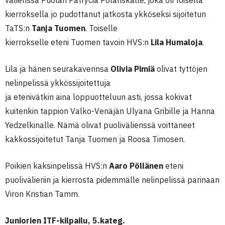
välierissä Puolan Patrycia Polanskalle, joka oli toisella
kierroksella jo pudottanut jatkosta ykköseksi sijoitetun
TaTS:n
Tanja Tuomen
. Toiselle
kierrokselle eteni Tuomen tavoin HVS:n
Lila Humaloja
.
Lila ja hänen seurakaverinsa
Olivia Pimiä
olivat tyttöjen
nelinpelissä ykkössijoitettuja
ja etenivätkin aina loppuotteluun asti, jossa kokivat
kuitenkin tappion Valko-Venäjän Ulyana Gribille ja Hanna
Yedzelkinalle. Nämä olivat puolivälierissä voittaneet
kakkossijoitetut Tanja Tuomen ja Roosa Timosen.
Poikien kaksinpelissä HVS:n
Aaro Pöllänen
eteni
puolivälieriin ja kierrosta pidemmälle nelinpelissä parinaan
Viron Kristian Tamm.
Juniorien ITF-kilpailu, 5.kateg.