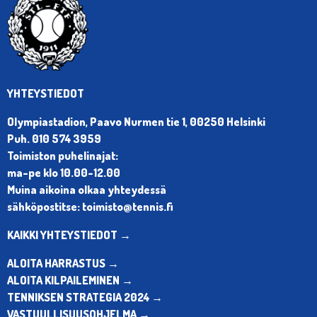
YHTEYSTIEDOT
Olympiastadion, Paavo Nurmen tie 1, 00250 Helsinki
Puh. 010 574 3959
Toimiston puhelinajat:
ma-pe klo 10.00-12.00
Muina aikoina olkaa yhteydessä
sähköpostitse: toimisto@tennis.fi
KAIKKI YHTEYSTIEDOT →
ALOITA HARRASTUS →
ALOITA KILPAILEMINEN →
TENNIKSEN STRATEGIA 2024 →
VASTUULLISUUSOHJELMA →