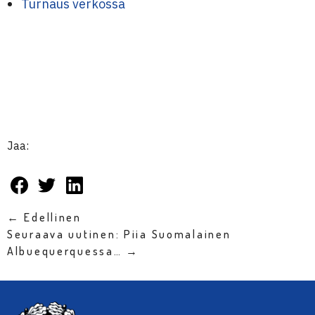
Turnaus verkossa
Jaa:
← Edellinen
Seuraava uutinen: Piia Suomalainen
Albuequerquessa… →