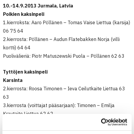
10.-14.9.2013 Jurmala, Latvia
Poikien kaksinpeli
1.kierroksta: Aaro Pöllänen – Tomas Vaise Liettua (karsija)
06 75 64
2.kierrosta: Pöllänen – Audun Flatebakken Norja (villi
kortti) 64 64
Puolivälieriä: Piotr Matuszewski Puola – Pöllänen 62 63
Tyttöjen kaksinpeli
Karsinta
2.kierrosta: Roosa Timonen – Ieva Ceilutkaite Liettua 63
63
3.kierrosta (voittajat pääsarjaan): Timonen – Emilja
Kravtaite Liettua 62 62
Pääsarja
1.kierrosta: Tanja Tuomi (1.) – Deniza Marcinkevica Latvia