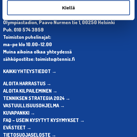
Kiellä
YHTEYSTIEDOT
Olympiastadion, Paavo Nurmen tie 1, 00250 Helsinki
Puh. 010 574 3959
Toimiston puhelinajat:
ma-pe klo 10.00-12.00
Muina aikoina olkaa yhteydessä
sähköpostitse: toimisto@tennis.fi
KAIKKI YHTEYSTIEDOT →
ALOITA HARRASTUS →
ALOITA KILPAILEMINEN →
TENNIKSEN STRATEGIA 2024 →
VASTUULLISUUSOHJELMA →
KUVAPANKKI →
FAQ – USEIN KYSYTYT KYSYMYKSET →
EVÄSTEET →
TIETOSUOJASELOSTE →