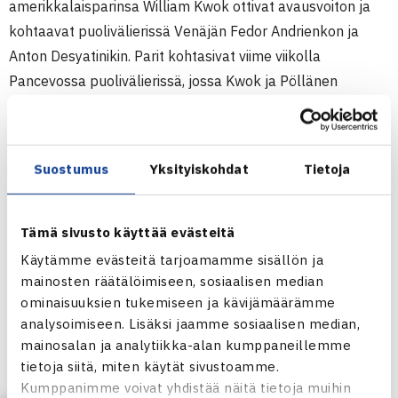
amerikkalaisparinsa William Kwok ottivat avausvoiton ja
kohtaavat puolivälierissä Venäjän Fedor Andrienkon ja
Anton Desyatinikin. Parit kohtasivat viime viikolla
Pancevossa puolivälierissä, jossa Kwok ja Pöllänen
hävisivät ottelun 2-6, 1-6.
Juniorien ITF-turnaus (2.kateg.)
Suostumus
Yksityiskohdat
Tietoja
12.-17.9.2011 Novi Sad, Serbia
Poikien kaksinpeli
1.kierrosta: Herkko Pöllänen (5.) – Zvonimir Babic Kroatia
Tämä sivusto käyttää evästeitä
(villi kortti) 60 60
Käytämme evästeitä tarjoamamme sisällön ja
Nelinpeli
mainosten räätälöimiseen, sosiaalisen median
1.kierrosta: William Kwok USA/Pöllänen (3.) – Patrik
ominaisuuksien tukemiseen ja kävijämäärämme
analysoimiseen. Lisäksi jaamme sosiaalisen median,
Fabian Slovakia/Julian Zlobinsky USA 62 75
mainosalan ja analytiikka-alan kumppaneillemme
tietoja siitä, miten käytät sivustoamme.
Novi Sadin ITF-turnaus verkossa
Kumppanimme voivat yhdistää näitä tietoja muihin