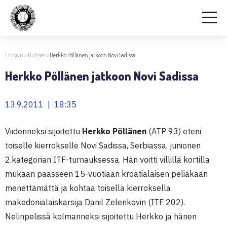
Etusivu
>
Uutiset
>
Herkko Pöllänen jatkoon Novi Sadissa
Herkko Pöllänen jatkoon Novi Sadissa
13.9.2011 | 18:35
Viidenneksi sijoitettu
Herkko Pöllänen
(ATP 93) eteni
toiselle kierrokselle Novi Sadissa, Serbiassa, juniorien
2.kategorian ITF-turnauksessa. Hän voitti villillä kortilla
mukaan päässeen 15-vuotiaan kroatialaisen peliäkään
menettämättä ja kohtaa toisella kierroksella
makedonialaiskarsija Danil Zelenkovin (ITF 202).
Nelinpelissä kolmanneksi sijoitettu Herkko ja hänen