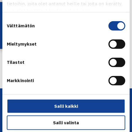
tietoihin, joita olet antanut heille tai joita on kerätty,
Lataa OmaTennis!
kun olet käyttänyt heidän palvelujaan.
Herkko Pöllänen
Suostumuksen
Välttämätön
valinta
Jaa:
Mieltymykset
Tilastot
← Edellinen
Seuraava uutinen: Suomi – Puola… →
Markkinointi
Salli kaikki
Salli valinta