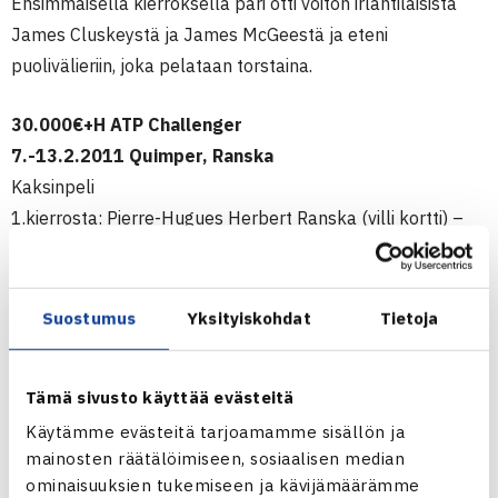
Ensimmäisellä kierroksella pari otti voiton irlantilaisista
James Cluskeystä ja James McGeestä ja eteni
puolivälieriin, joka pelataan torstaina.
30.000€+H ATP Challenger
7.-13.2.2011 Quimper, Ranska
Kaksinpeli
1.kierrosta: Pierre-Hugues Herbert Ranska (villi kortti) –
Henri Kontinen 75 64
Nelinpeli
1.kierrosta: H.Kontinen/Sebastian Rieschick Saksa –
Suostumus
Yksityiskohdat
Tietoja
James Cluskey/James McGee Irlanti 62 76(6)
Tämä sivusto käyttää evästeitä
Quimperin ATP Challenger -turnaus verkossa
Käytämme evästeitä tarjoamamme sisällön ja
mainosten räätälöimiseen, sosiaalisen median
ominaisuuksien tukemiseen ja kävijämäärämme