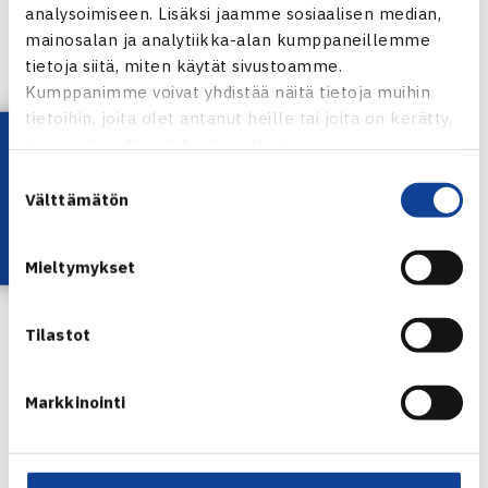
analysoimiseen. Lisäksi jaamme sosiaalisen median,
mainosalan ja analytiikka-alan kumppaneillemme
tietoja siitä, miten käytät sivustoamme.
Kumppanimme voivat yhdistää näitä tietoja muihin
tietoihin, joita olet antanut heille tai joita on kerätty,
Lataa OmaTennis!
kun olet käyttänyt heidän palvelujaan.
Suostumuksen
Välttämätön
valinta
Henri Kontinen
Mieltymykset
Kuva: Jouko Siro
Jaa:
Tilastot
Markkinointi
← Edellinen
Seuraava uutinen: Junioritiimi Etelä-