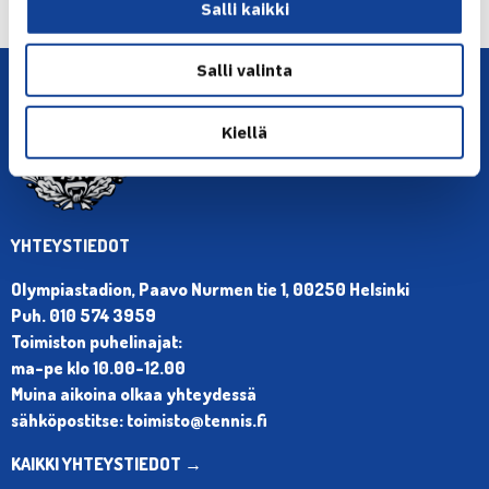
Amerikassa, blogi… →
Salli kaikki
Salli valinta
Kiellä
YHTEYSTIEDOT
Olympiastadion, Paavo Nurmen tie 1, 00250 Helsinki
Puh. 010 574 3959
Toimiston puhelinajat:
ma-pe klo 10.00-12.00
Muina aikoina olkaa yhteydessä
sähköpostitse: toimisto@tennis.fi
KAIKKI YHTEYSTIEDOT →