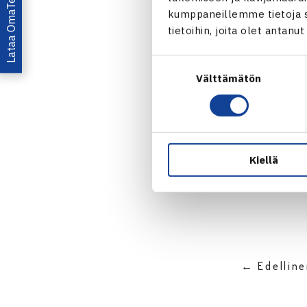
Lataa OmaTennis!
kumppaneillemme tietoja si
tietoihin, joita olet antanu
Suostumuksen
Välttämätön
valinta
Jaa:
Kiellä
← Edellin