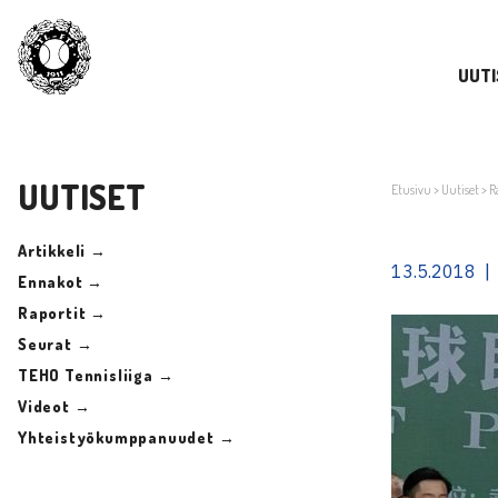
UUTI
UUTISET
Etusivu
>
Uutiset
>
R
Artikkeli →
13.5.2018 |
Ennakot →
Raportit →
Seurat →
TEHO Tennisliiga →
Videot →
Yhteistyökumppanuudet →