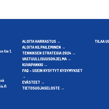
ALOITA HARRASTUS →
TILAA U
ALOITA KILPAILEMINEN →
 tie 1,
TENNIKSEN STRATEGIA 2024 →
VASTUULLISUUSOHJELMA →
KUVAPANKKI →
FAQ – USEIN KYSYTYT KYSYMYKSET
→
ssä
EVÄSTEET →
s.fi
TIETOSUOJASELOSTE →