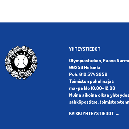
YHTEYSTIEDOT
Olympiastadion, Paavo Nurmen
00250 Helsinki
Puh. 010 574 3959
Toimiston puhelinajat:
ma-pe klo 10.00-12.00
Muina aikoina olkaa yhteyde
sähköpostitse: toimisto@tenni
KAIKKI YHTEYSTIEDOT →