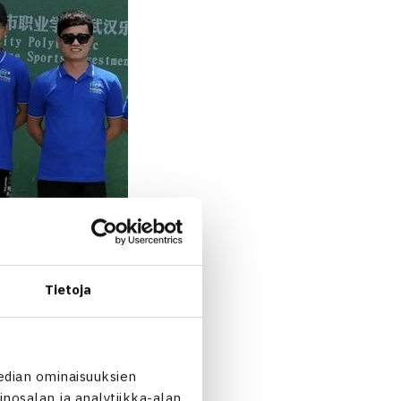
Tietoja
edian ominaisuuksien
nosalan ja analytiikka-alan