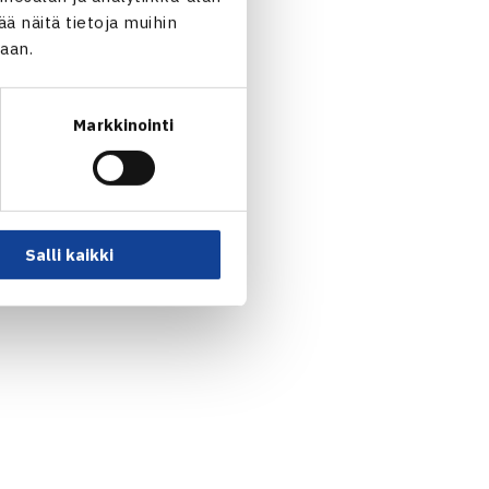
 näitä tietoja muihin
jaan.
Markkinointi
Salli kaikki