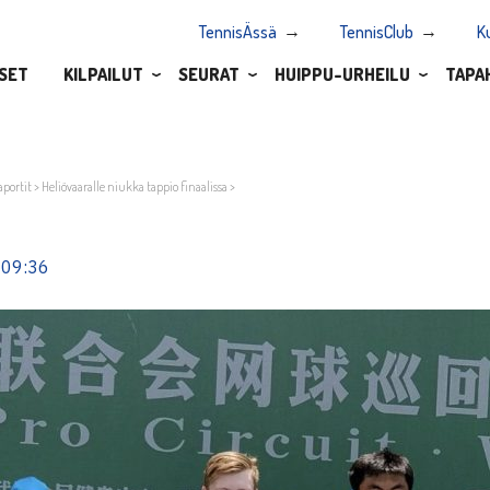
TennisÄssä
TennisClub
K
SET
KILPAILUT
SEURAT
HUIPPU-URHEILU
TAPA
aportit
>
Heliövaaralle niukka tappio finaalissa
>
 09:36