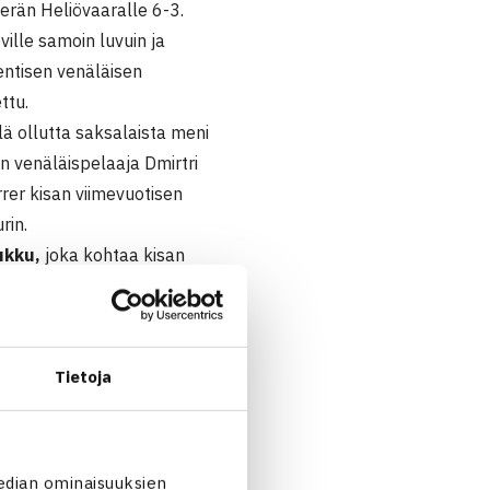
erän Heliövaaralle 6-3.
ville samoin luvuin ja
entisen venäläisen
ttu.
lä ollutta saksalaista meni
an venäläispelaaja Dmirtri
rer kisan viimevuotisen
rin.
ukku,
joka kohtaa kisan
 selvittänyt
Timo Nieminen
,
klo 17, Niemisen ottelu on
Tietoja
tiukassa erässä voiton
edian ominaisuuksien