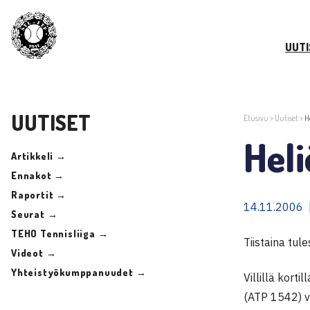
UUTI
UUTISET
Etusivu
>
Uutiset
>
H
Heli
Artikkeli →
Ennakot →
Raportit →
14.11.2006 
Seurat →
TEHO Tennisliiga →
Tiistaina tul
Videot →
Yhteistyökumppanuudet →
Villillä kort
(ATP 1542) v