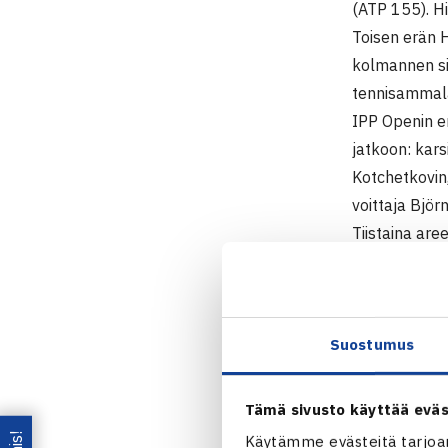
(ATP 155). Hi
Toisen erän H
kolmannen si
tennisammala
IPP Openin en
jatkoon: kars
Kotchetkovin,
voittaja Bjö
Tiistaina are
kakkossijoite
joka kohtaa S
samalla kent
Suostumus
T.Ketola/Pa
Tämä sivusto käyttää eväs
Tuomas Ket
Käytämme evästeitä tarjoa