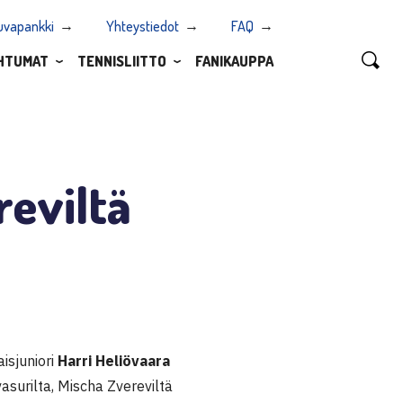
uvapankki
Yhteystiedot
FAQ
HTUMAT
TENNISLIITTO
FANIKAUPPA
reviltä
isjuniori
Harri Heliövaara
surilta, Mischa Zvereviltä