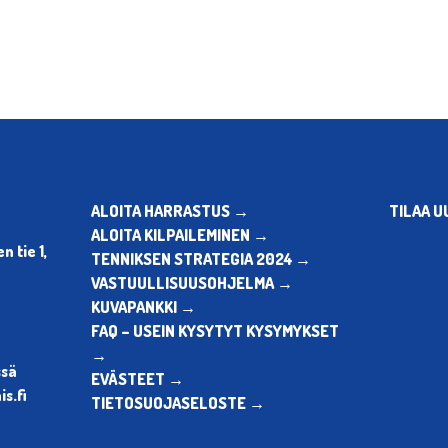
ALOITA HARRASTUS →
TILAA U
ALOITA KILPAILEMINEN →
 tie 1,
TENNIKSEN STRATEGIA 2024 →
VASTUULLISUUSOHJELMA →
KUVAPANKKI →
FAQ – USEIN KYSYTYT KYSYMYKSET
→
ssä
EVÄSTEET →
s.fi
TIETOSUOJASELOSTE →