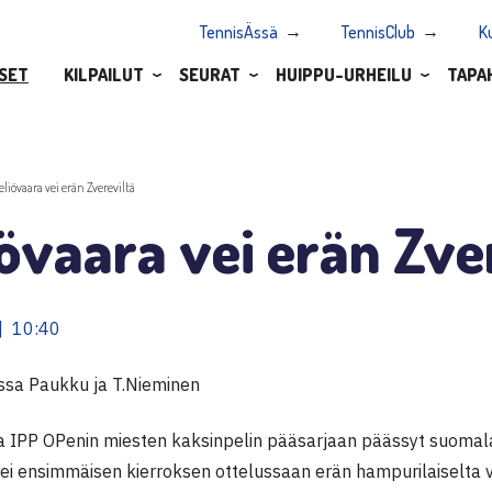
TennisÄssä
TennisClub
K
SET
KILPAILUT
SEURAT
HUIPPU-URHEILU
TAPA
eliövaara vei erän Zvereviltä
övaara vei erän Zve
| 10:40
essa Paukku ja T.Nieminen
illa IPP OPenin miesten kaksinpelin pääsarjaan päässyt suomala
ei ensimmäisen kierroksen ottelussaan erän hampurilaiselta va