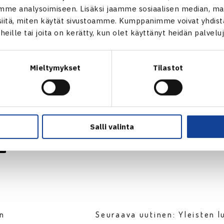
sta
ja hänen saksalaisparistaan Tobias Clemensistä. Puoliväli
me analysoimiseen. Lisäksi jaamme sosiaalisen median, mai
neksi sijoitetut slovakit Kamil Capkovicin ja Lukas Lackon. T
itä, miten käytät sivustoamme. Kumppanimme voivat yhdistää
esiintynyt suomalaispari
Jukka Kohtamäki/Mika Purho
hävisi 
t heille tai joita on kerätty, kun olet käyttänyt heidän palvelu
rik Nielsenille 2-6, 3-6.
 viimeisenä otteluna Talissa nähdään villin kortin saaneiden
Laur
Mieltymykset
Tilastot
ssijoitettuja saksalaisparia Lars Burgsmüller/Mischa Zverev v
n
Salli valinta
en
Seuraava uutinen: Yleisten l